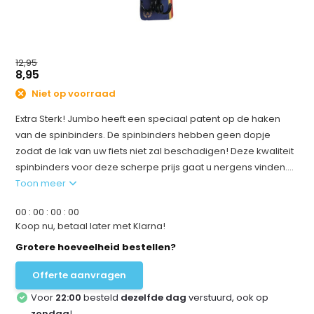
12,95
8,95
Niet op voorraad
Extra Sterk! Jumbo heeft een speciaal patent op de haken
van de spinbinders. De spinbinders hebben geen dopje
zodat de lak van uw fiets niet zal beschadigen! Deze kwaliteit
spinbinders voor deze scherpe prijs gaat u nergens vinden....
Toon meer
0
0
:
0
0
:
0
0
:
0
0
Koop nu, betaal later met Klarna!
Grotere hoeveelheid bestellen?
Offerte aanvragen
Voor
22:00
besteld
dezelfde dag
verstuurd, ook op
zondag
!