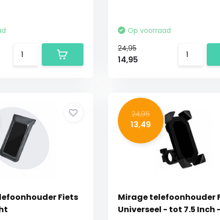
ad
Op voorraad
24,95
14,95
24,95
13,49
lefoonhouder Fiets
Mirage telefoonhouder F
ht
Universeel - tot 7.5 Inch 