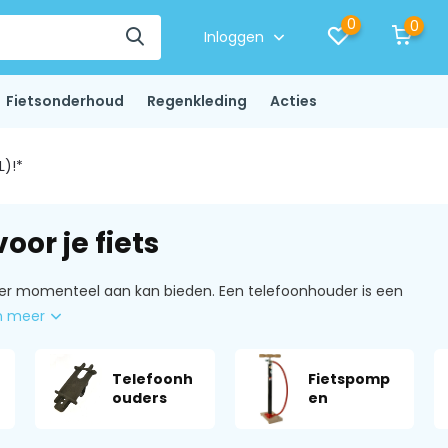
0
0
Inloggen
Fietsonderhoud
Regenkleding
Acties
L)!*
or je fiets
er momenteel aan kan bieden. Een telefoonhouder is een
n meer
Telefoonh
Fietspomp
ouders
en