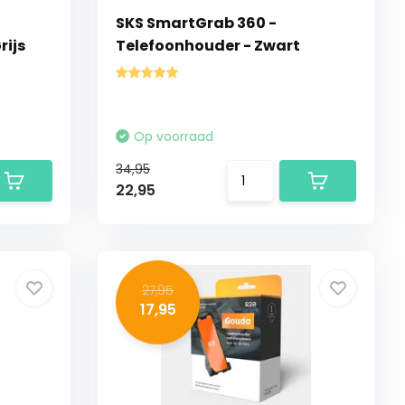
SKS SmartGrab 360 -
rijs
Telefoonhouder - Zwart
Op voorraad
34,95
22,95
27,95
17,95