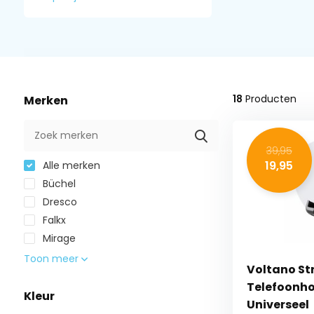
18
Producten
Merken
39,95
19,95
Alle merken
Büchel
Dresco
Falkx
Mirage
Toon meer
Voltano St
Telefoonhou
Kleur
Universeel