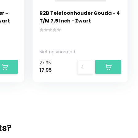
r -
R2B Telefoonhouder Gouda - 4
wart
T/M 7,5 Inch - Zwart
Niet op voorraad
27,95
17,95
ts?