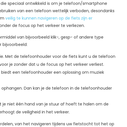
die speciaal ontwikkeld is om je telefoon/smartphone
gebruiken van een telefoon wettelijk verboden, desondanks
 Om
veilig te kunnen navigeren op de fiets zijn er
zonder de focus op het verkeer te verliezen.
middel van bijvoorbeeld klik-, gesp- of andere type
r bijvoorbeeld:
e. Met de telefoonhouder voor de fiets kunt u de telefoon
voor je zonder dat u de focus op het verkeer verliest.
an biedt een telefoonhouder een oplossing om muziek
et ophangen. Dan kan je de telefoon in de telefoonhouder
t je niet één hand van je stuur af hoeft te halen om de
erhoogt de veiligheid in het verkeer.
delen, van het navigeren tijdens uw fietstocht tot het op