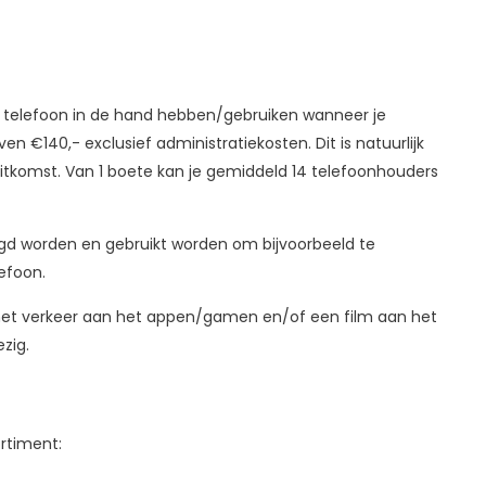
de telefoon in de hand hebben/gebruiken wanneer je
n €140,- exclusief administratiekosten. Dit is natuurlijk
uitkomst. Van 1 boete kan je gemiddeld 14 telefoonhouders
igd worden en gebruikt worden om bijvoorbeeld te
efoon.
in het verkeer aan het appen/gamen en/of een film aan het
ezig.
ortiment: