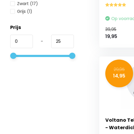
Zwart
(17)
Grijs
(1)
Op voorra
Prijs
39,95
19,95
-
29,95
14,95
Voltano Te
- Waterdic