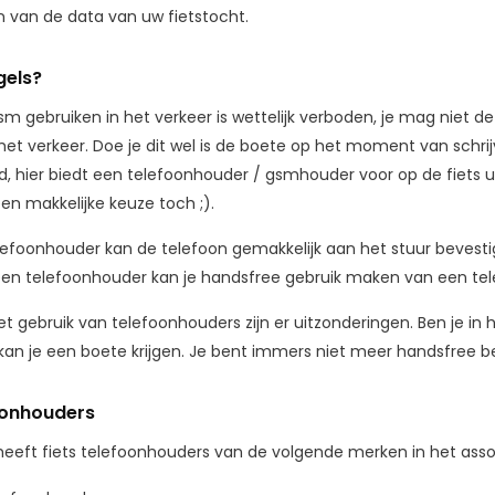
n van de data van uw fietstocht.
gels?
sm gebruiken in het verkeer is wettelijk verboden, je mag niet 
t verkeer. Doe je dit wel is de boete op het moment van schrijve
d, hier biedt een telefoonhouder / gsmhouder voor op de fiets 
een makkelijke keuze toch ;).
elefoonhouder kan de telefoon gemakkelijk aan het stuur bevest
een telefoonhouder kan je handsfree gebruik maken van een tel
het gebruik van telefoonhouders zijn er uitzonderingen. Ben je 
kan je een boete krijgen. Je bent immers niet meer handsfree b
oonhouders
heeft fiets telefoonhouders van de volgende merken in het ass