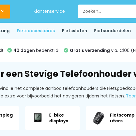
Klantenservice
tang
Fietsaccessoires
Fietssloten
Fietsonderdelen
d
!
40 dagen
bedenktijd!
Gratis verzending
v.a. €100 (N
r een Stevige Telefoonhouder vo
vind je het complete aanbod telefoonhouders die Fietsgoedkop
e extra voor bijvoorbeeld het navigeren tijdens het fietsen.
Too
sspieg
E-bike
Fietscomp
displays
uters