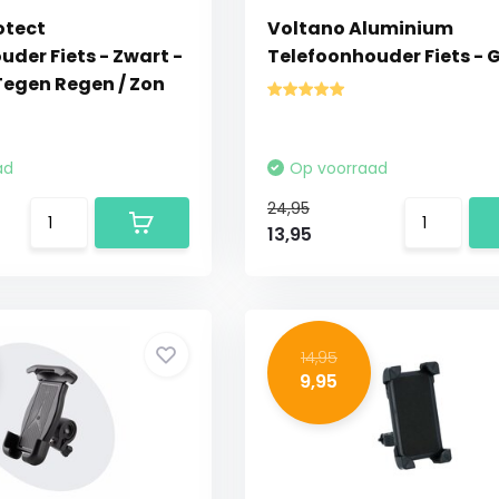
otect
Voltano Aluminium
der Fiets - Zwart -
Telefoonhouder Fiets - G
Tegen Regen / Zon
ad
Op voorraad
24,95
13,95
14,95
9,95