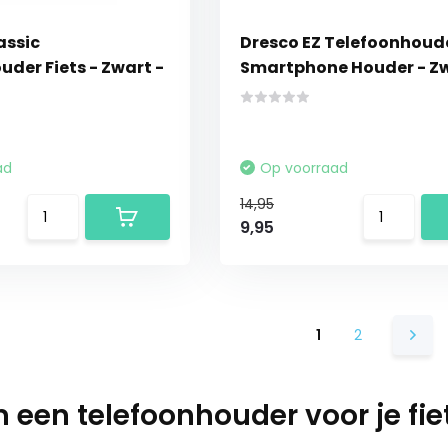
assic
Dresco EZ Telefoonhoude
der Fiets - Zwart -
Smartphone Houder - Z
ad
Op voorraad
14,95
9,95
1
2
een telefoonhouder voor je fie