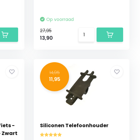
Op voorraad
27,95
13,90
14,95
11,95
iets -
Siliconen Telefoonhouder
- Zwart