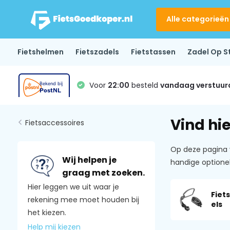
Alle categorieën
Fietshelmen
Fietszadels
Fietstassen
Zadel Op S
Voor
22:00
besteld
vandaag verstuur
Vind hie
Fietsaccessoires
Op deze pagina 
Wij helpen je
handige optionel
graag met zoeken.
Hier leggen we uit waar je
Fiet
rekening mee moet houden bij
els
het kiezen.
Help mij kiezen