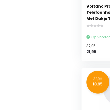
Voltano Pr
Telefoonhou
Met Dakje 
Op voorra
37,95
21,95
32,95
18,95