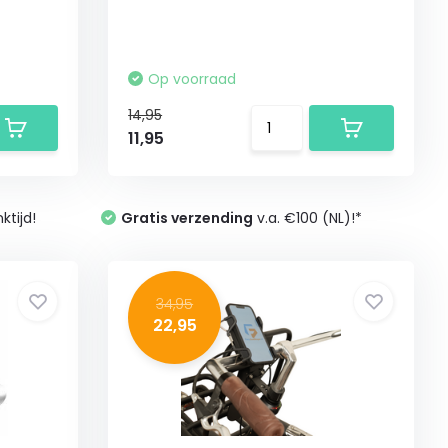
Op voorraad
14,95
11,95
tijd!
Gratis verzending
v.a. €100 (NL)!*
34,95
22,95