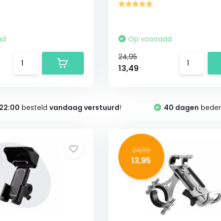
ad
Op voorraad
24,95
13,49
22:00
besteld
vandaag verstuurd
!
40 dagen
bedenk
24,95
13,95