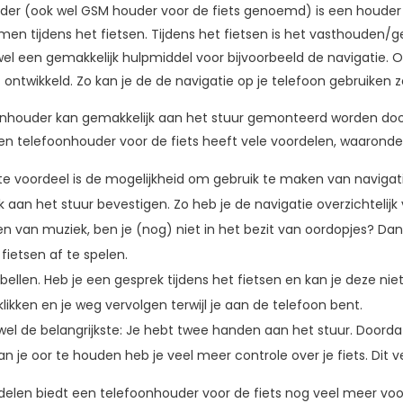
der (ook wel GSM houder voor de fiets genoemd) is een houder 
men tijdens het fietsen. Tijdens het fietsen is het vasthouden/
wel een gemakkelijk hulpmiddel voor bijvoorbeeld de navigatie.
s
ontwikkeld. Zo kan je de de navigatie op je telefoon gebruiken 
onhouder kan gemakkelijk aan het stuur gemonteerd worden door
en telefoonhouder voor de fiets heeft vele voordelen, waaronde
te voordeel is de mogelijkheid om gebruik te maken van navigati
 aan het stuur bevestigen. Zo heb je de navigatie overzichtelijk 
en van muziek, ben je (nog) niet in het bezit van oordopjes? D
 fietsen af te spelen.
bellen. Heb je een gesprek tijdens het fietsen en kan je deze ni
 klikken en je weg vervolgen terwijl je aan de telefoon bent.
wel de belangrijkste: Je hebt twee handen aan het stuur. Doorda
n je oor te houden heb je veel meer controle over je fiets. Dit v
elen biedt een telefoonhouder voor de fiets nog veel meer voor