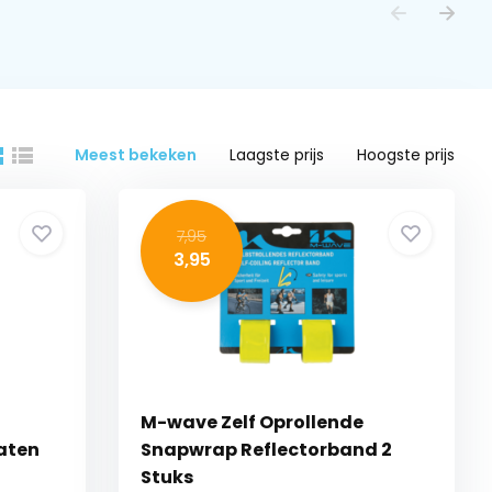
Meest bekeken
Laagste prijs
Hoogste prijs
7,95
3,95
M-wave Zelf Oprollende
Maten
Snapwrap Reflectorband 2
Stuks