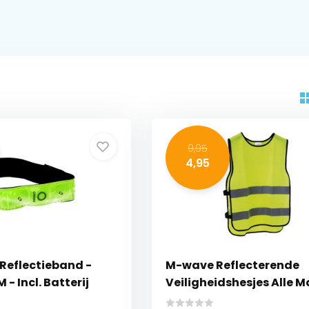
9,95
4,95
 Reflectieband -
M-wave Reflecterende
 - Incl. Batterij
Veiligheidshesjes Alle 