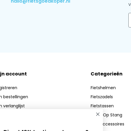
hallo@fietsgoedkoper.nl
V
E
jn account
Categorieën
gistreren
Fietshelmen
jn bestellingen
Fietszadels
n verlanglijst
Fietstassen
Zadel Op Stang
Fietsaccessoires