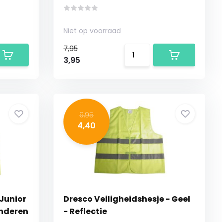
Niet op voorraad
7,95
3,95
9,95
4,40
 Junior
Dresco Veiligheidshesje - Geel
inderen
- Reflectie