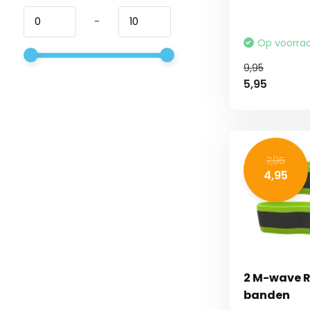
-
Op voorra
9,95
5,95
7,95
4,95
2 M-wave R
banden