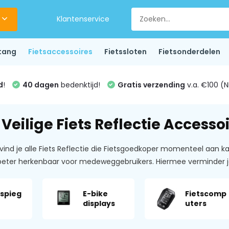
Klantenservice
tang
Fietsaccessoires
Fietssloten
Fietsonderdelen
d
!
40 dagen
bedenktijd!
Gratis verzending
v.a. €100 (N
 Veilige Fiets Reflectie Accesso
ind je alle Fiets Reflectie die Fietsgoedkoper momenteel aan kan 
e beter herkenbaar voor medeweggebruikers. Hiermee verminder 
sspieg
E-bike
Fietscomp
displays
uters