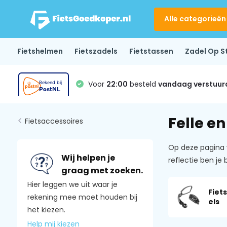
Alle categorieën
Fietshelmen
Fietszadels
Fietstassen
Zadel Op S
Voor
22:00
besteld
vandaag verstuur
Felle en
Fietsaccessoires
Op deze pagina v
Wij helpen je
reflectie ben j
graag met zoeken.
Hier leggen we uit waar je
Fiet
rekening mee moet houden bij
els
het kiezen.
Help mij kiezen