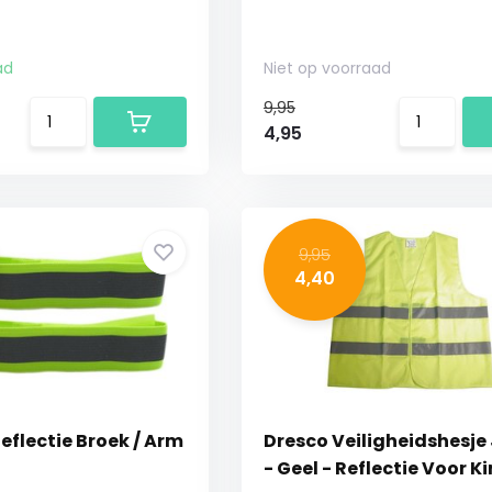
ad
Niet op voorraad
9,95
4,95
9,95
4,40
eflectie Broek / Arm
Dresco Veiligheidshesje
- Geel - Reflectie Voor K