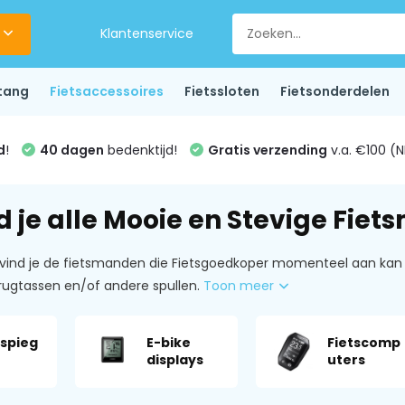
Klantenservice
tang
Fietsaccessoires
Fietssloten
Fietsonderdelen
d
!
40 dagen
bedenktijd!
Gratis verzending
v.a. €100 (N
nd je alle Mooie en Stevige Fie
vind je de fietsmanden die Fietsgoedkoper momenteel aan kan b
ugtassen en/of andere spullen.
Toon meer
sspieg
E-bike
Fietscomp
displays
uters