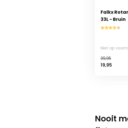
Falkx Rota
33L - Bruin
Niet op voorr
39,95
19,95
Nooit m