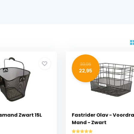
39,95
22,95
tsmand Zwart 15L
Fastrider Olav - Voordr
Mand - Zwart