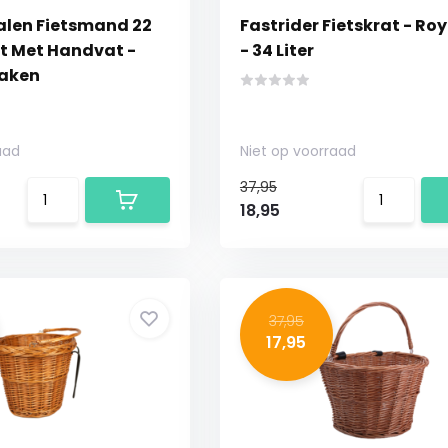
alen Fietsmand 22
Fastrider Fietskrat - Roy
rt Met Handvat -
- 34 Liter
Haken
aad
Niet op voorraad
37,95
18,95
37,95
17,95