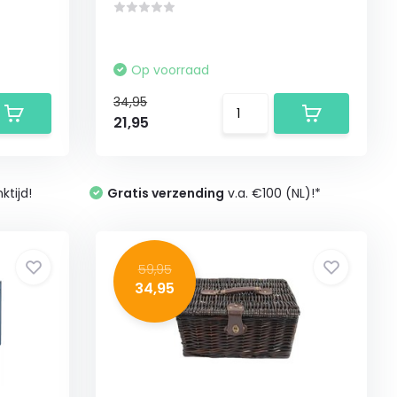
Op voorraad
34,95
21,95
tijd!
Gratis verzending
v.a. €100 (NL)!*
59,95
34,95