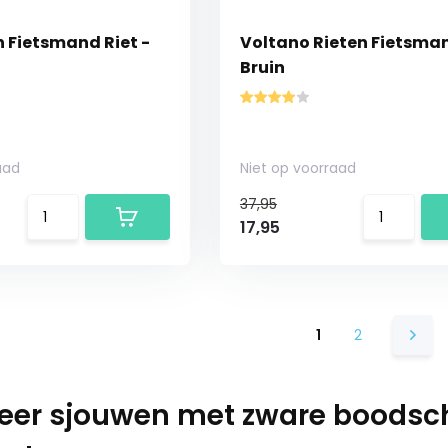
n Fietsmand Riet -
Voltano Rieten Fietsma
Bruin
aad
Niet op voorraad
37,95
17,95
1
2
eer sjouwen met zware boodsc