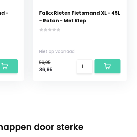
nd -
Falkx Rieten Fietsmand XL - 45L
- Rotan - Met Klep
Niet op voorraad
59,95
36,95
happen door sterke