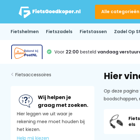
Alle categorieën
Fietshelmen
Fietszadels
Fietstassen
Zadel Op S
Voor
22:00
besteld
vandaag verstuur
Hier vi
Fietsaccessoires
Op deze pagina 
Wij helpen je
boodschappen, r
graag met zoeken.
Hier leggen we uit waar je
Fiet
rekening mee moet houden bij
els
het kiezen.
Help mij kiezen