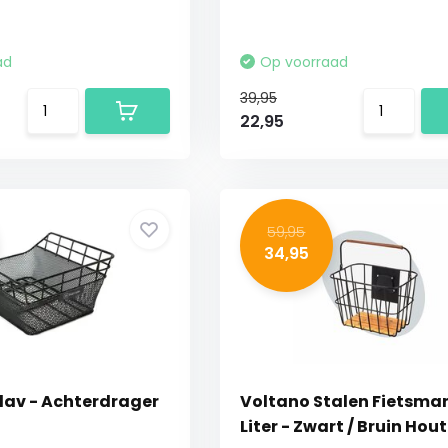
ad
Op voorraad
39,95
22,95
59,95
34,95
Olav - Achterdrager
Voltano Stalen Fietsma
Liter - Zwart / Bruin Hout