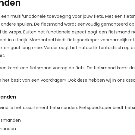
anden
s een multifunctionele toevoeging voor jouw fiets. Met een fie
 andere spullen. De fietsmand wordt eenvoudig gemonteerd op 
 tie wraps. Buiten het functionele aspect oogt een fietsmand n
t in uiterlijk. Momenteel biedt fietsgoedkoper voornamelijk ro
rk en gaat lang mee. Verder oogt het natuurlijk fantastisch op de 
et.
en komt een fietsmand voorop de fiets. De fietsmand komt dan 
in het bezit van een voordrager? Ook deze hebben wij in ons ass
manden
vind je het assortiment fietsmanden. Fietsgoedkoper biedt fi
etsmanden
smanden