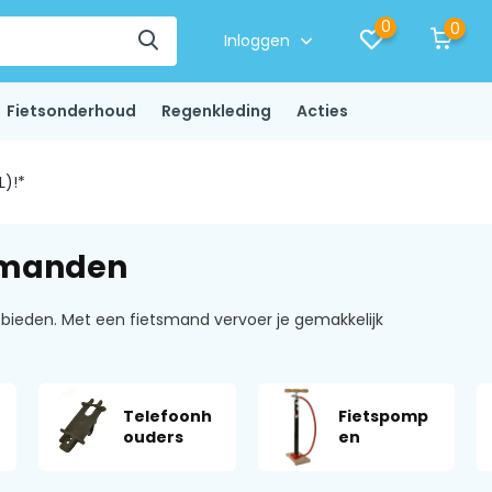
0
0
Inloggen
Fietsonderhoud
Regenkleding
Acties
L)!*
tsmanden
ieden. Met een fietsmand vervoer je gemakkelijk
Telefoonh
Fietspomp
ouders
en