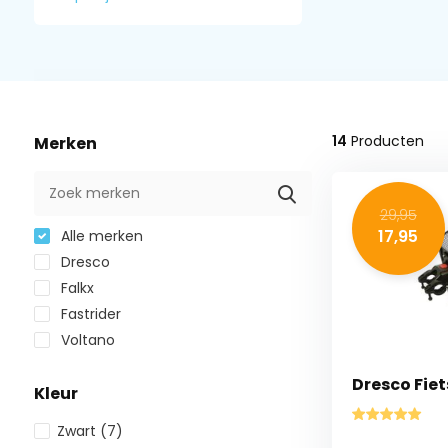
14
Producten
Merken
29,95
17,95
Alle merken
Dresco
Falkx
Fastrider
Voltano
Dresco Fie
Kleur
Zwart
(7)