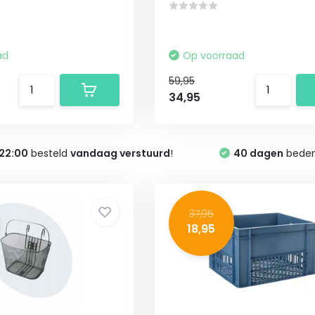
ad
Op voorraad
59,95
34,95
22:00
besteld
vandaag verstuurd
!
40 dagen
bedenk
37,95
18,95