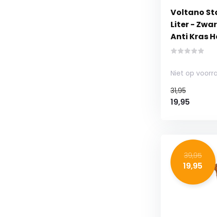
Voltano St
Liter - Zwa
Anti Kras 
Niet op voorr
31,95
19,95
39,95
19,95