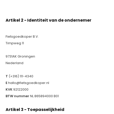
Artikel 2 - Identiteit van de ondernemer
Fietsgoedkoper B.V.
Timpweg 11
9731AK Groningen
Nederland
T
(+316) 111-4340
E
hallo@fietsgoedkoper.nl
KVK
92122000
BTW nummer
NL 865894000 B01
Artikel 3 - Toepasselijkheid