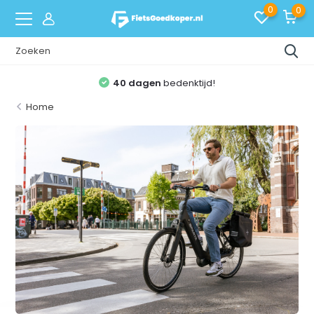
0
0
40 dagen
bedenktijd!
Home