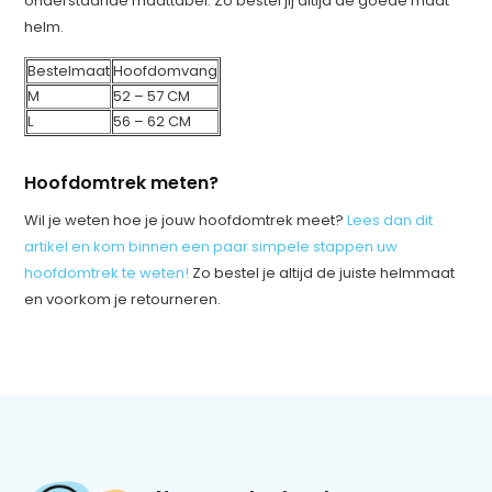
onderstaande maattabel. Zo bestel jij altijd de goede maat
helm.
Bestelmaat
Hoofdomvang
M
52 – 57 CM
L
56 – 62 CM
Hoofdomtrek meten?
Wil je weten hoe je jouw hoofdomtrek meet?
Lees dan dit
artikel en kom binnen een paar simpele stappen uw
hoofdomtrek te weten!
Zo bestel je altijd de juiste helmmaat
en voorkom je retourneren.