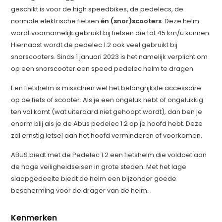
geschikt is voor de high speedbikes, de pedelecs, de
normale elektrische fietsen
én (snor)scooters
. Deze helm
wordt voornamelijk gebruikt bij fietsen die tot 45 km/u kunnen.
Hiernaast wordt de pedelec 1.2 ook veel gebruikt bij
snorscooters. Sinds 1 januari 2023 is het namelijk verplicht om
op een snorscooter een speed pedelec helm te dragen.
Een fietshelm is misschien wel het belangrijkste accessoire
op de fiets of scooter. Als je een ongeluk hebt of ongelukkig
ten val komt (wat uiteraard niet gehoopt wordt), dan ben je
enorm blij als je de Abus pedelec 1.2 op je hoofd hebt. Deze
zal ernstig letsel aan het hoofd verminderen of voorkomen.
ABUS biedt met de Pedelec 1.2 een fietshelm die voldoet aan
de hoge veiligheidseisen in grote steden. Met het lage
slaapgedeelte biedt de helm een bijzonder goede
bescherming voor de drager van de helm.
Kenmerken