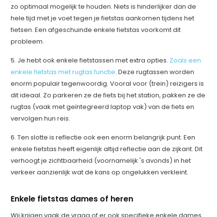
zo optimaal mogelijk te houden. Niets is hinderlijker dan de
hele tijd met je voet tegen je fietstas aankomen tijdens het
fietsen. Een afgeschuinde enkele fietstas voorkomt dit
probleem.
5. Je hebt ook enkele fietstassen met extra opties.
Zoals een
enkele fietstas met rugtas functie
. Deze rugtassen worden
enorm populair tegenwoordig. Vooral voor (trein) reizigers is
dit ideaal. Zo parkeren ze de fiets bij het station, pakken ze de
rugtas (vaak met geïntegreerd laptop vak) van de fiets en
vervolgen hun reis.
6. Ten slotte is reflectie ook een enorm belangrijk punt. Een
enkele fietstas heeft eigenlijk altijd reflectie aan de zijkant. Dit
verhoogt je zichtbaarheid (voornamelijk 's avonds) in het
verkeer aanzienlijk wat de kans op ongelukken verkleint.
Enkele fietstas dames of heren
Wij krijgen vaak de vraag of er ook specifieke enkele dames