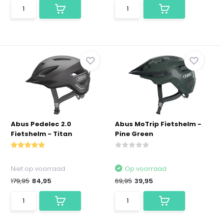
Abus Pedelec 2.0
Abus MoTrip Fietshelm -
Fietshelm - Titan
Pine Green
Niet op voorraad
Op voorraad
179,95
84,95
69,95
39,95