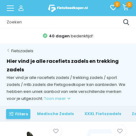
0
0
40 dagen
bedenktijd!
Fietszadels
Hier vind je alle racefiets zadels en trekking
zadels
Hier vind je alle racefiets zadels / trekking zadels / sport
zadels / mtb zadels die Fietsgoedkoper kan aanbieden. We
hebben een uniek aanbod van vele verschillende merken
voor je uitgezocht.
Toon meer
Medische Zadels
XXXL Fietszadels
Z
Filters