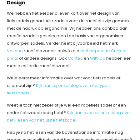
Design
We hebben het eerder al even kort over het design van
fietszadels gehad. Alle zadels voor de racefiets zijn gemaakt
met de nadruk op ergonomie. Wij hebben ons aanbod aan
racefietszadels geselecteerd op basis van ergonomisch
ontworpen zadels. Verder heeft bijvoorbeeld het merk
Voltano
racefiets zadels ontwikkeld
met bepaalde Griekse
prints
of andere designs. Ook
Contec
en
Wittkop
hebben een
mooie collectie racefietszadels.
Wil je eerst meer informatie over wat voor fietszadels er
allemaal zijn?
Kijk dan bij onze blog over alle types
fietszadels.
Weet je toch niet zeker of je wel een racefiets zadel of een
ander fietszadel nodig hebt?
Kijk dan even bij onze blog over
het kiezen van het juiste fietszadel.
Heb je na het lezen van de bovenstaande informatie nog
vragen over welk fietszadel het beste op jouw racefiets past?