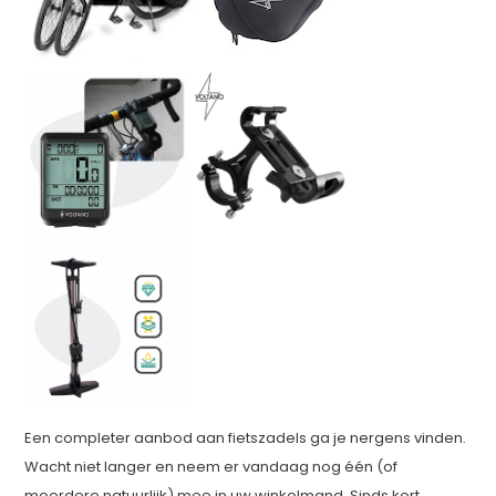
Een completer aanbod aan fietszadels ga je nergens vinden.
Wacht niet langer en neem er vandaag nog één (of
meerdere natuurlijk) mee in uw winkelmand. Sinds kort