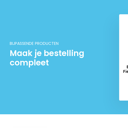
het ventiel. De flexibele rubberen slang geeft voldoende 
pompen.
Met zijn 850 gram en compacte afmetingen is deze fiet
op reis.
BIJPASSENDE PRODUCTEN
Specificaties
Maak je bestelling
compleet
Voetpomp met compacte afmetingen
ano Aluminium
Fietsbel Flexibell Zwart
onhouder Fiets -
40mm
Nauwkeurig goed af te lezen manometer (zowel Bar al
Zwart
Fi
4,95
5,99
Ergonomische gevormde, met rubber ingelegde, hen
14,95
4,95
Pompkop voorzien van “thumblock-hendel”
Robuust stalen pompbuis
Stabiele, slijtvaste voet van hoogwaardig kunststof
Maximale druk van 11 bar / 160 PSI
Hoogte: 60 cm