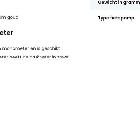
Gewicht in gram
ium goud
Type fietspomp
eter
en manometer en is geschikt
eter geeft de druk weer in zowel
1 bar / 160 PSI.
 voorzien van een zachte
oor de handen, dit resulteert in
inder van robuust staal. De
unstof.
llandse ventielen. Door deze
n door deze fietspomp. De
en stevig aan te sluiten is op