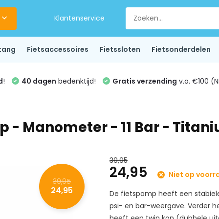
Klantenservice
tang
Fietsaccessoires
Fietssloten
Fietsonderdelen
d
!
40 dagen
bedenktijd!
Gratis verzending
v.a. €100 (N
 - Manometer - 11 Bar - Titan
39,95
24,95
Niet op voorr
39,95
24,95
De fietspomp heeft een stabiel
psi- en bar-weergave. Verder 
heeft een twin kop (dubbele uitg