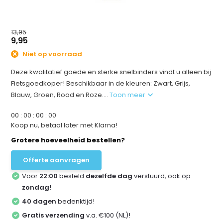
13,95
9,95
Niet op voorraad
Deze kwalitatief goede en sterke snelbinders vindt u alleen bij
Fietsgoedkoper! Beschikbaar in de kleuren: Zwart, Grijs,
Blauw, Groen, Rood en Roze....
Toon meer
0
0
:
0
0
:
0
0
:
0
0
Koop nu, betaal later met Klarna!
Grotere hoeveelheid bestellen?
Offerte aanvragen
Voor
22:00
besteld
dezelfde dag
verstuurd, ook op
zondag
!
40 dagen
bedenktijd!
Gratis verzending
v.a. €100 (NL)!