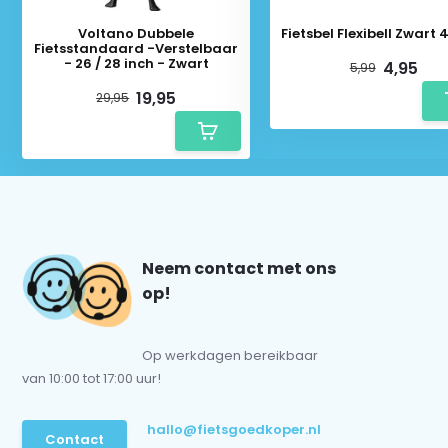
Voltano Dubbele
Fietsbel Flexibell Zwar
Fietsstandaard -Verstelbaar
- 26 / 28 inch - Zwart
4,95
5,99
19,95
29,95
Neem contact met ons
op!
Op werkdagen bereikbaar
van 10:00 tot 17:00 uur!
hallo@fietsgoedkoper.nl
Contact