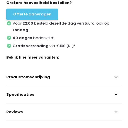
Grotere hoeveelheid bestellen?
Offerte aanvragen
Voor
22:00
besteld
dezelfde dag
verstuurd, ook op
zondag
!
40 dagen
bedenktijd!
Gratis verzending
v.a. €100 (NL)!
Bekijk hier meer varianten:
Productomschrijving
Specificaties
Reviews