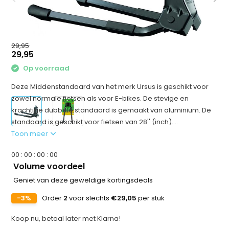
29,95
29,95
Op voorraad
Deze Middenstandaard van het merk Ursus is geschikt voor
zowel normale fietsen als voor E-bikes. De stevige en
krachtige dubbele standaard is gemaakt van aluminium. De
standaard is geschikt voor fietsen van 28'' (inch)....
Toon meer
0
0
:
0
0
:
0
0
:
0
0
Volume voordeel
Geniet van deze geweldige kortingsdeals
-3%
Order
2
voor slechts
€29,05
per stuk
Koop nu, betaal later met Klarna!