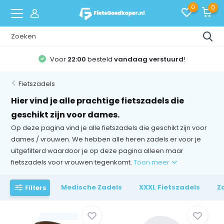
0
0
Voor
22:00
besteld
vandaag verstuurd
!
Fietszadels
Hier vind je alle prachtige fietszadels die
geschikt zijn voor dames.
Op deze pagina vind je alle fietszadels die geschikt zijn voor
dames / vrouwen. We hebben alle heren zadels er voor je
uitgefilterd waardoor je op deze pagina alleen maar
fietszadels voor vrouwen tegenkomt.
Toon meer
Medische Zadels
XXXL Fietszadels
Z
Filters