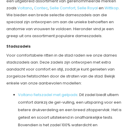
een uitgebreid assortiment van gerenommeerde merken
zoals
Voltano
,
Contec
,
Selle Comfort,
Selle Royal
en
Wittkop
.
We bieden een brede selectie dameszadels aan die
speciaal zijn ontworpen om aan de unieke behoeften en
anatomie van vrouwen te voldoen. Hieronder vind je een
greep uit ons assortiment populaire dameszadels.
Stadszadels
Voor comfortabele ritten in de stad raden we onze dames
stadszadels aan. Deze zadels zijn ontworpen met extra
aandacht voor comfort en stijl, zodat je kunt genieten van
zorgeloze fietstochten door de straten van de stad. Bekijk
enkele van onze aanbevolen modellen:
Voltano fietszadel met gelpads
: Dit zadel biedt ultiem
comfort dankzij de gel-vulling, een uitsparing voor een
betere drukverdeling en een breed zitoppervlak. Het is
getest en scoort uitstekend in onafhankelijke tests.
Bovendien is het zadel 100% waterdicht en