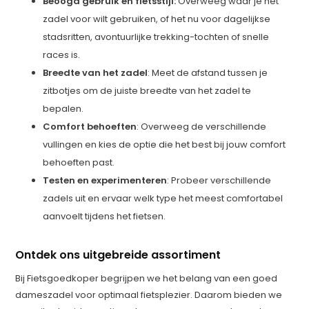
Beoogd gebruik en fietsstijl:
Overweeg waar je het
zadel voor wilt gebruiken, of het nu voor dagelijkse
stadsritten, avontuurlijke trekking-tochten of snelle
races is.
Breedte van het zadel
: Meet de afstand tussen je
zitbotjes om de juiste breedte van het zadel te
bepalen.
Comfort behoeften
: Overweeg de verschillende
vullingen en kies de optie die het best bij jouw comfort
behoeften past.
Testen en experimenteren
: Probeer verschillende
zadels uit en ervaar welk type het meest comfortabel
aanvoelt tijdens het fietsen.
Ontdek ons uitgebreide assortiment
Bij Fietsgoedkoper begrijpen we het belang van een goed
dameszadel voor optimaal fietsplezier. Daarom bieden we