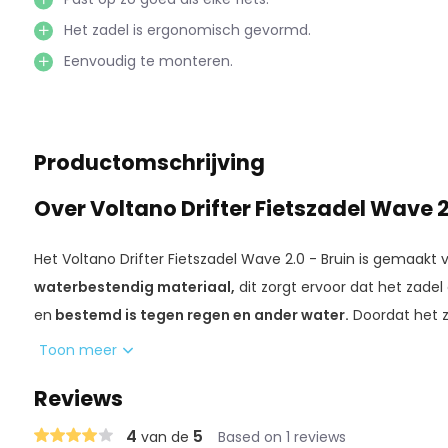
Het zadel is ergonomisch gevormd.
Eenvoudig te monteren.
Productomschrijving
Over Voltano Drifter Fietszadel Wave 2
Het Voltano Drifter Fietszadel Wave 2.0 - Bruin is gemaakt
waterbestendig materiaal,
dit zorgt ervoor dat het zade
en
bestemd is tegen regen en ander water.
Doordat het z
drukpunten verminderd,
dit
zorgt voor extra comfort en d
Toon meer
strepen op het zadel hebben een
lichte antislip werking.
D
Reviews
onderkant van het zadel zorgen voor het
absorberen van t
Daarnaast is het zadel
eenvoudig te monteren
op een
bre
4
5
van de
Based on 1 reviews