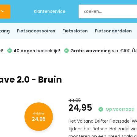
Klantenservice
tang
Fietsaccessoires
Fietssloten
Fietsonderdelen
d
!
40 dagen
bedenktijd!
Gratis verzending
v.a. €100 (N
ave 2.0 - Bruin
44,95
24,95
Op voorraad
44,95
24,95
Het Voltano Drifter Fietszadel W
tijdens het fietsen. Het zadel w
monteren op een breed scala aan 