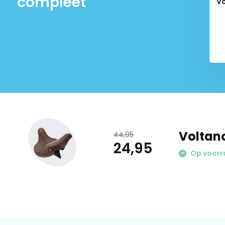
compleet
Vo
Het Voltano Drifter Fietszadel Wave 2.0 - Bruin is comfort en 
kleur zorgt ervoor dat het zadel bij alle fietsen een stijlvol
op een breed scala aan fietsen heel eenvoudig binnen enk
Door het slijtvaste en waterbestendige materiaal is het za
gebruik en tegen water. Naast het brede design heeft het z
schokken en trillingen tijdens jouw fietstocht absorberen. Hi
tijdens het fietsen en heb je extra veel comfort.
Ben je benieuwd naar onze andere zadels?
Bekijk dan hier 
Voltano
44,95
zadelassortiment.
Ben je nieuwsgierig naar onze andere V
24,95
hier!
Heb je vragen of opmerkingen? Neem dan gerust con
Op voorr
klantenservice.
Wij helpen je graag verder.