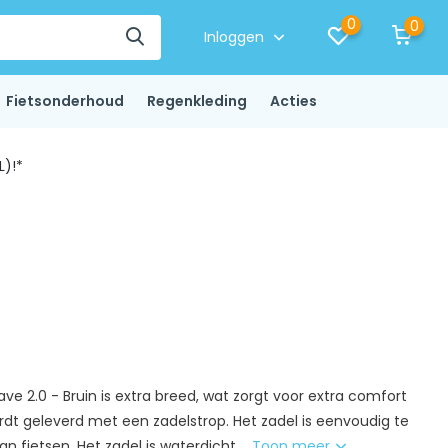
0
0
Inloggen
Fietsonderhoud
Regenkleding
Acties
L)!*
ave 2.0 - Bruin is extra breed, wat zorgt voor extra comfort
ordt geleverd met een zadelstrop. Het zadel is eenvoudig te
fietsen. Het zadel is waterdicht....
Toon meer