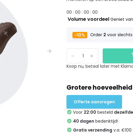
0
0
:
0
0
:
0
0
:
0
0
Volume voordeel
Geniet van
-10%
Order
2
voor slecht
-
+
Koop nu, betaal later met Klarna
Grotere hoeveelheid
Offerte aanvragen
Voor
22:00
besteld
dezelfd
40 dagen
bedenktijd!
Gratis verzending
v.a. €100 