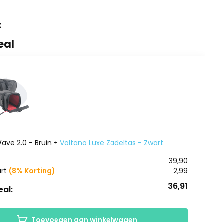
:
eal
Wave 2.0 - Bruin +
Voltano Luxe Zadeltas - Zwart
39,90
art
(8% Korting)
2,99
36,91
al:
Toevoegen aan winkelwagen