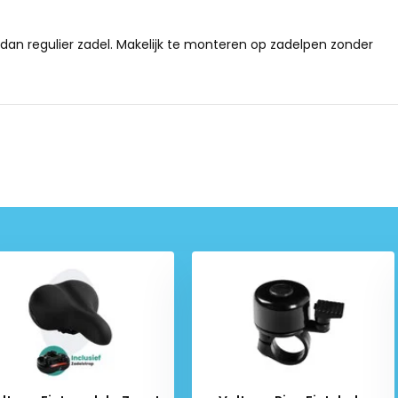
ave 2.0 - Bruin?
 dan regulier zadel. Makelijk te monteren op zadelpen zonder
ra comfort tijdens het fietsen.
ingen tijdens het fietsen.
duur.
ast.
ietsen.