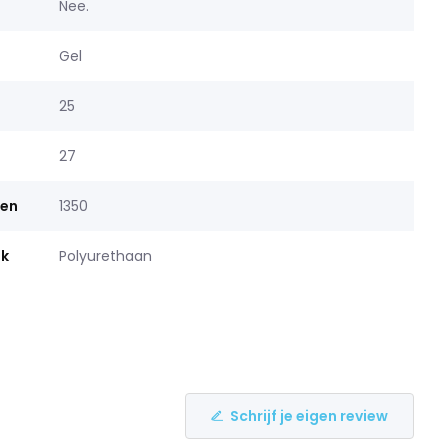
Nee.
Gel
25
27
men
1350
ek
Polyurethaan
Schrijf je eigen review