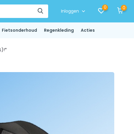
0
0
Inloggen
Fietsonderhoud
Regenkleding
Acties
L)!*