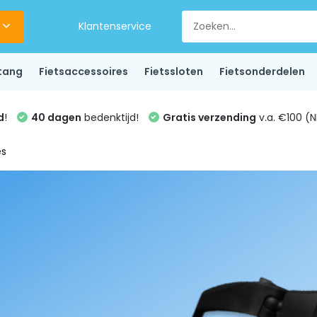
Klantenservice
tang
Fietsaccessoires
Fietssloten
Fietsonderdelen
d
!
40 dagen
bedenktijd!
Gratis verzending
v.a. €100 (N
es