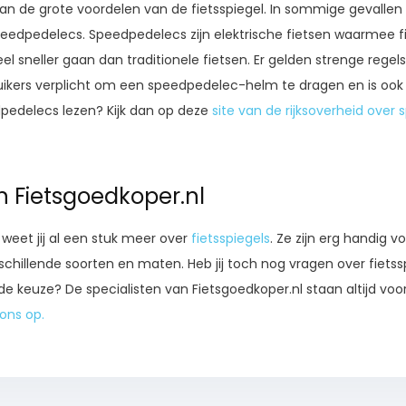
 van de grote voordelen van de fietsspiegel. In sommige gevallen i
 speedpedelecs. Speedpedelecs zijn elektrische fietsen waarmee 
l sneller gaan dan traditionele fietsen. Er gelden strenge regel
uikers verplicht om een speedpedelec-helm te dragen en is ook d
edpedelecs lezen? Kijk dan op deze
site van de rijksoverheid over
n Fietsgoedkoper.nl
weet jij al een stuk meer over
fietsspiegels
. Ze zijn erg handig v
rschillende soorten en maten. Heb jij toch nog vragen over fietssp
 keuze? De specialisten van Fietsgoedkoper.nl staan altijd voor 
ons op.