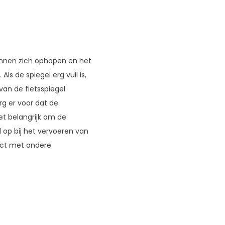
kunnen zich ophopen en het
 de spiegel erg vuil is,
an de fietsspiegel
org er voor dat de
et belangrijk om de
 op bij het vervoeren van
tact met andere