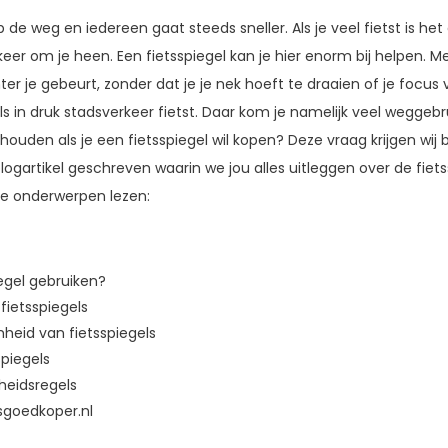
 de weg en iedereen gaat steeds sneller. Als je veel fietst is he
eer om je heen. Een fietsspiegel kan je hier enorm bij helpen. Me
ter je gebeurt, zonder dat je je nek hoeft te draaien of je focus
 als in druk stadsverkeer fietst. Daar kom je namelijk veel weggeb
uden als je een fietsspiegel wil kopen? Deze vraag krijgen wij b
ogartikel geschreven waarin we jou alles uitleggen over de fietss
de onderwerpen lezen:
egel gebruiken?
fietsspiegels
heid van fietsspiegels
piegels
gheidsregels
tsgoedkoper.nl