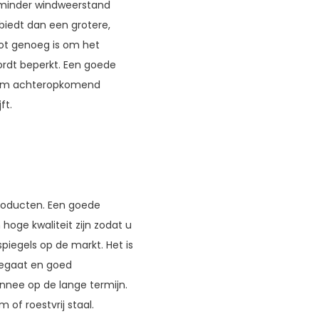
e minder windweerstand
 biedt dan een grotere,
oot genoeg is om het
ordt beperkt. Een goede
ld om achteropkomend
ft.
producten. Een goede
 hoge kwaliteit zijn zodat u
spiegels op de markt. Het is
meegaat en goed
nnee op de lange termijn.
 of roestvrij staal.