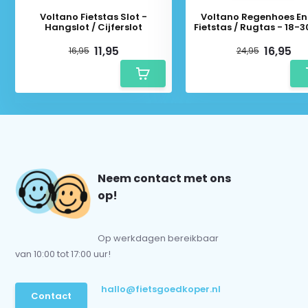
Voltano Fietstas Slot -
Voltano Regenhoes En
Hangslot / Cijferslot
Fietstas / Rugtas - 18-30
11,95
16,95
16,95
24,95
Neem contact met ons
op!
Op werkdagen bereikbaar
van 10:00 tot 17:00 uur!
hallo@fietsgoedkoper.nl
Contact