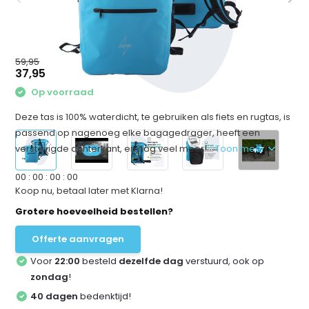
59,95
37,95
Op voorraad
Deze tas is 100% waterdicht, te gebruiken als fiets en rugtas, is
passend op nagenoeg elke bagagedrager, heeft een
verstevigde achterkant, en nog veel meer!...
Toon meer
+7
0
0
:
0
0
:
0
0
:
0
0
Koop nu, betaal later met Klarna!
Grotere hoeveelheid bestellen?
Offerte aanvragen
Voor
22:00
besteld
dezelfde dag
verstuurd, ook op
zondag
!
40 dagen
bedenktijd!