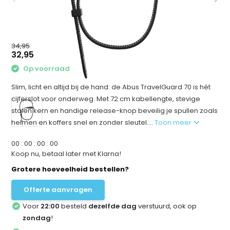
34,95
32,95
Op voorraad
Slim, licht en altijd bij de hand: de Abus TravelGuard 70 is hét
cijferslot voor onderweg. Met 72 cm kabellengte, stevige
stalen kern en handige release-knop beveilig je spullen zoals
helmen en koffers snel en zonder sleutel....
Toon meer
0
0
:
0
0
:
0
0
:
0
0
Koop nu, betaal later met Klarna!
Grotere hoeveelheid bestellen?
Offerte aanvragen
Voor
22:00
besteld
dezelfde dag
verstuurd, ook op
zondag
!