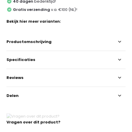
40 dagen
bedenktijd!
Gratis verzending
v.a. €100 (NL)!
Bekijk hier meer varianten:
Productomschrijving
Specificaties
Reviews
Delen
Vragen over dit product?