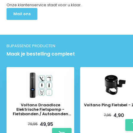
Onze klantenservice staat voor u klaar.
Mail ons
BIJPASSENDE PRODUCTEN
Maak je bestelling compleet
Voltano Draadloze
Voltano Ping Fietsbel -
Elektrische Fietspomp -
Fietsbanden / Autobanden
4,90
7,95
Pomp - 12V Luchtcompressor
49,95
79,95