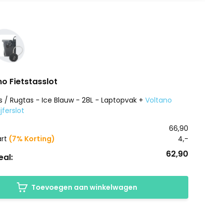
no Fietstasslot
s / Rugtas - Ice Blauw - 28L - Laptopvak +
Voltano
jferslot
66,90
art
(7% Korting)
4,-
62,90
al:
Toevoegen aan winkelwagen