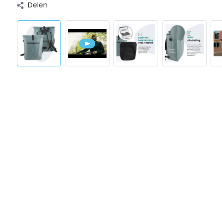
Delen
Enkele Fietstas + Voltano Fietstashoes
Voltano Luxe E-bike Fietstas / Rugtas - Ice Blauw - 28
Regenhoes Enkele Fietstas / Rugtas - 18-30 Liter
Normaal:
Je bespaart
(11% Korting)
Combideal:
Toevoegen aan 