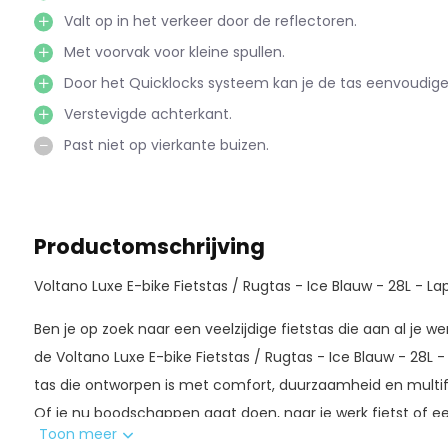
Valt op in het verkeer door de reflectoren.
Met voorvak voor kleine spullen.
Door het Quicklocks systeem kan je de tas eenvoudig
Verstevigde achterkant.
Past niet op vierkante buizen.
Productomschrijving
Voltano Luxe E-bike Fietstas / Rugtas - Ice Blauw - 28L - L
Ben je op zoek naar een veelzijdige fietstas die aan al je
de Voltano Luxe E-bike Fietstas / Rugtas - Ice Blauw - 28L
tas die ontworpen is met comfort, duurzaamheid en multifunc
Of je nu boodschappen gaat doen, naar je werk fietst of e
Toon meer
deze tas staat altijd voor je klaar.