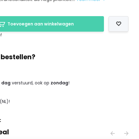
Toevoegen aan winkelwagen
!
 bestellen?
e dag
verstuurd, ook op
zondag
!
(NL)!
:
eal