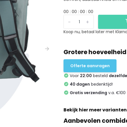
0
0
:
0
0
:
0
0
:
0
0
-
+
Koop nu, betaal later met Klarna
Grotere hoeveelheid
Offerte aanvragen
Voor
22:00
besteld
dezelfd
40 dagen
bedenktijd!
Gratis verzending
v.a. €100 
Bekijk hier meer varianten
Aanbevolen combid