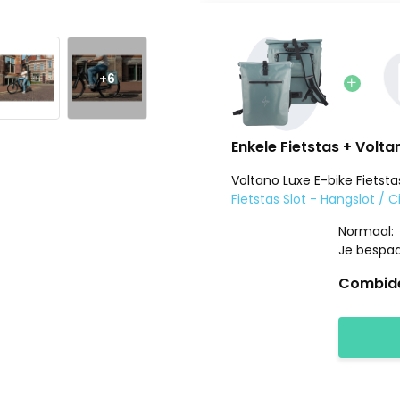
+6
Enkele Fietstas + Volta
L - Laptopvak +
Voltano
Voltano Luxe E-bike Fietsta
Fietstas Slot - Hangslot / Ci
71,90
Normaal:
7,-
Je bespa
64,90
Combide
winkelwagen