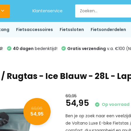
Klantenservice
tang
Fietsaccessoires
Fietssloten
Fietsonderdelen
d
!
40 dagen
bedenktijd!
Gratis verzending
v.a. €100 (N
 / Rugtas - Ice Blauw - 28L - L
69,95
54,95
Op voorraad
69,95
54,95
Ben je op zoek naar een veelzij
de Voltano Luxe E-bike Fietstas
comfort, duurzaamheid en multifu