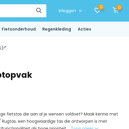
0
0
Inloggen
Fietsonderhoud
Regenkleding
Acties
L)!*
aptopvak
dige fietstas die aan al je wensen voldoet? Maak kennis met
 / Rugtas, een hoogwaardige tas die ontworpen is met
nctionaliteit als hoge prioriteit....
Toon meer