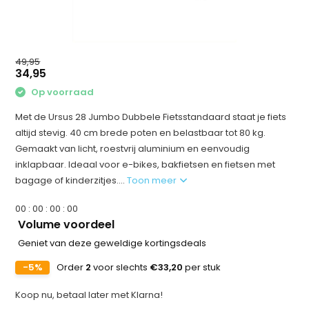
49,95
34,95
Op voorraad
Met de Ursus 28 Jumbo Dubbele Fietsstandaard staat je fiets
altijd stevig. 40 cm brede poten en belastbaar tot 80 kg.
Gemaakt van licht, roestvrij aluminium en eenvoudig
inklapbaar. Ideaal voor e-bikes, bakfietsen en fietsen met
bagage of kinderzitjes....
Toon meer
0
0
:
0
0
:
0
0
:
0
0
Volume voordeel
Geniet van deze geweldige kortingsdeals
-5%
Order
2
voor slechts
€33,20
per stuk
Koop nu, betaal later met Klarna!