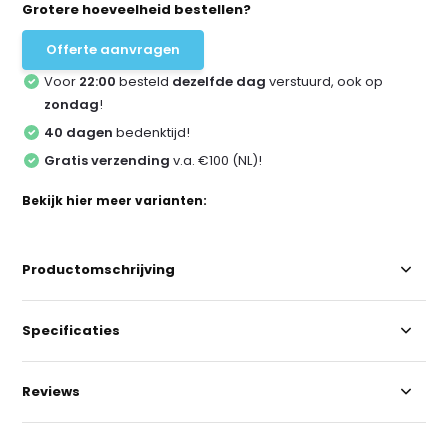
Grotere hoeveelheid bestellen?
Offerte aanvragen
Voor
22:00
besteld
dezelfde dag
verstuurd, ook op
zondag
!
40 dagen
bedenktijd!
Gratis verzending
v.a. €100 (NL)!
Bekijk hier meer varianten:
Productomschrijving
Specificaties
Reviews