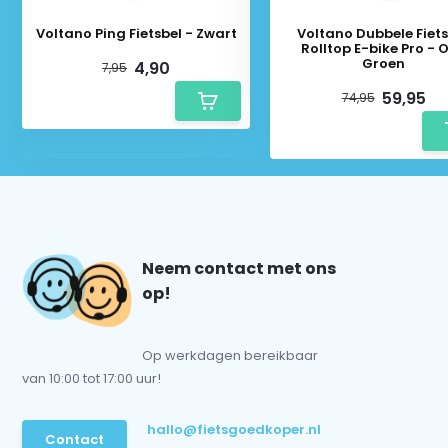
Voltano Ping Fietsbel - Zwart
Voltano Dubbele Fiet
Rolltop E-bike Pro - Ol
Groen
4,90
7,95
59,95
74,95
Neem contact met ons
op!
Op werkdagen bereikbaar
van 10:00 tot 17:00 uur!
hallo@fietsgoedkoper.nl
Contact