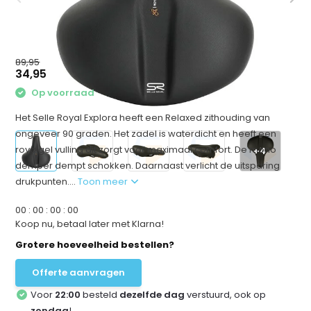
89,95
34,95
Op voorraad
Het Selle Royal Explora heeft een Relaxed zithouding van
ongeveer 90 graden. Het zadel is waterdicht en heeft een
royalgel vulling dit zorgt voor maximaal comfort. De mono
+4
demper dempt schokken. Daarnaast verlicht de uitsparing
drukpunten....
Toon meer
0
0
:
0
0
:
0
0
:
0
0
Koop nu, betaal later met Klarna!
Grotere hoeveelheid bestellen?
Offerte aanvragen
Voor
22:00
besteld
dezelfde dag
verstuurd, ook op
zondag
!