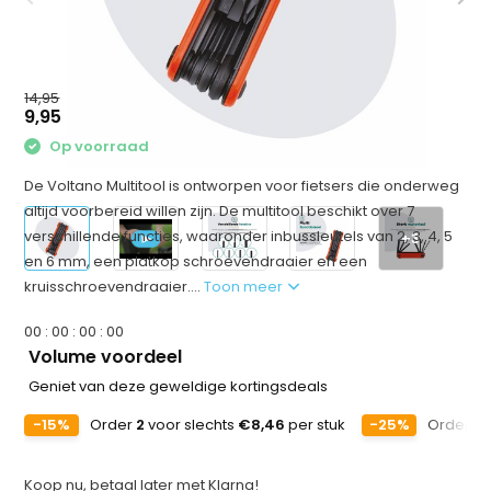
14,95
9,95
Op voorraad
De Voltano Multitool is ontworpen voor fietsers die onderweg
altijd voorbereid willen zijn. De multitool beschikt over 7
verschillende functies, waaronder inbussleutels van 2, 3, 4, 5
+3
en 6 mm, een platkop schroevendraaier en een
kruisschroevendraaier....
Toon meer
0
0
:
0
0
:
0
0
:
0
0
Volume voordeel
Geniet van deze geweldige kortingsdeals
-15%
Order
2
voor slechts
€8,46
per stuk
-25%
Order
5
Koop nu, betaal later met Klarna!