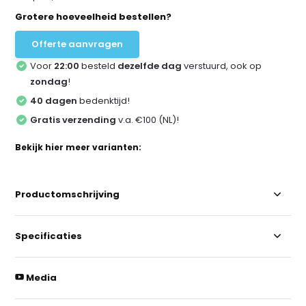
Grotere hoeveelheid bestellen?
Offerte aanvragen
Voor
22:00
besteld
dezelfde dag
verstuurd, ook op
zondag
!
40 dagen
bedenktijd!
Gratis verzending
v.a. €100 (NL)!
Bekijk hier meer varianten:
Productomschrijving
Specificaties
Media