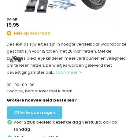
29,95
19,95
Niet op voorraad
De PexKids zijwieltjes zijn in hoogte verstelbaar waardoor ze
geschikt zijn voor 12 tot en met 20 inch fietsen. Met de
zijwieltjes bied je je kinderen meer vertrouwen en veiligheid
om te leren fietsen. De wieltjes worden geleverd met
bevestigingsmateriaal...
Toon meer
0
0
:
0
0
:
0
0
:
0
0
Koop nu, betaal later met Klarna!
Grotere hoeveelheid bestellen?
Offerte aanvragen
Voor
22:00
besteld
dezelfde dag
verstuurd, ook op
zondag
!