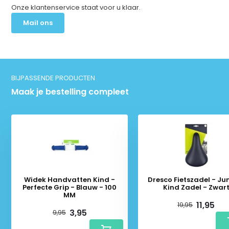
Onze klantenservice staat voor u klaar.
Mail ons
BIJPASSENDE PRODUCTEN
Maak je bestelling compleet
Widek Handvatten Kind -
Dresco Fietszadel - Jun
Perfecte Grip - Blauw - 100
Kind Zadel - Zwar
MM
11,95
19,95
3,95
9,95