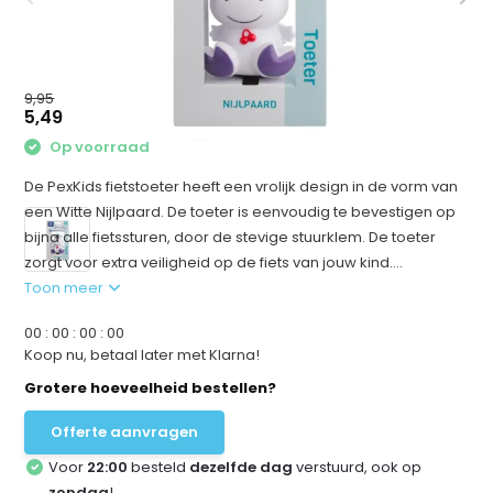
9,95
5,49
Op voorraad
De PexKids fietstoeter heeft een vrolijk design in de vorm van
een Witte Nijlpaard. De toeter is eenvoudig te bevestigen op
bijna alle fietssturen, door de stevige stuurklem. De toeter
zorgt voor extra veiligheid op de fiets van jouw kind....
Toon meer
0
0
:
0
0
:
0
0
:
0
0
Koop nu, betaal later met Klarna!
Grotere hoeveelheid bestellen?
Offerte aanvragen
Voor
22:00
besteld
dezelfde dag
verstuurd, ook op
zondag
!