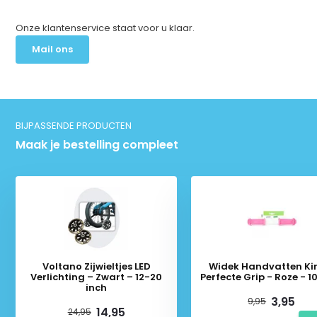
Onze klantenservice staat voor u klaar.
Mail ons
BIJPASSENDE PRODUCTEN
Maak je bestelling compleet
Voltano Zijwieltjes LED
Widek Handvatten Ki
Verlichting – Zwart – 12-20
Perfecte Grip - Roze - 
inch
3,95
9,95
14,95
24,95