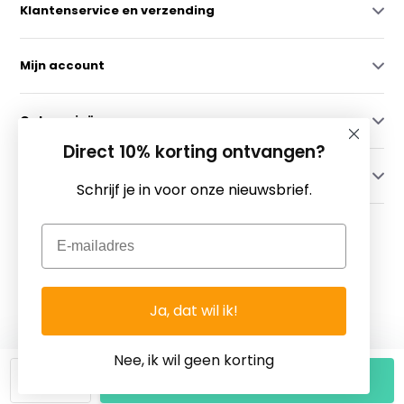
Klantenservice en verzending
Mijn account
Categorieën
Direct 10% korting ontvangen?
Contact
Schrijf je in voor onze nieuwsbrief.
Email
Ja, dat wil ik!
© Copyright 2026 - Theme By
DMWS
x
Plus+
-
RSS-feed
Fietsgoedkoper.nl ~ Voor Al Uw Fietsartikelen!
Nee, ik wil geen korting
-
+
Toevoegen aan winkelwagen