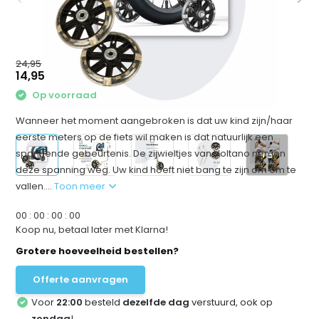
24,95
14,95
Op voorraad
Wanneer het moment aangebroken is dat uw kind zijn/haar
eerste meters op de fiets wil maken is dat natuurlijk een
spannende gebeurtenis. De zijwieltjes van Voltano nemen
+5
deze spanning weg. Uw kind hoeft niet bang te zijn om om te
vallen....
Toon meer
0
0
:
0
0
:
0
0
:
0
0
Koop nu, betaal later met Klarna!
Grotere hoeveelheid bestellen?
Offerte aanvragen
Voor
22:00
besteld
dezelfde dag
verstuurd, ook op
zondag
!