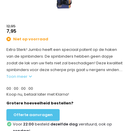
12,95
7,95
Niet op voorraad
Extra Sterk! Jumbo heeft een speciaal patent op de haken
van de spinbinders. De spinbinders hebben geen dopje
zodat de lak van uw fiets niet zal beschadigen! Deze kwaliteit
spinbinders voor deze scherpe prijs gaat u nergens vinden....
Toon meer
0
0
:
0
0
:
0
0
:
0
0
Koop nu, betaal later met Klarna!
Grotere hoeveelheid bestellen?
Offerte aanvragen
Voor
22:00
besteld
dezelfde dag
verstuurd, ook op
zondag
!