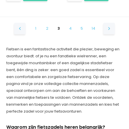
1
2
3
4
5
14
Fietsen is een fantastische activiteit die plezier, beweging en
avontuur biedt. of je nu een fanatieke wielrenner, een
toegewijde mountainbiker of een dagelijkse stadsfietser
bent, één ding is zeker: een goed zadel is essentieel voor
een comfortabele en zorgeloze fietservaring. Op deze
pagina vind je onze volledige collectie mannenzadels,
speciaal ontworpen om aan de behoeften en voorkeuren
van mannelijke fietsers te voldoen. Ontdek de voordelen,
kenmerken en toepassingen van mannenzadels en kies het
perfecte zadel voor jouw fietsavonturen.
Waarom zijn fietszadels heren belangrijk?