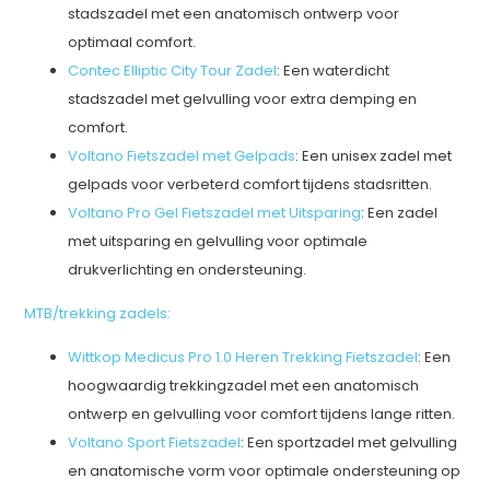
stadszadel met een anatomisch ontwerp voor
optimaal comfort.
Contec Elliptic City Tour Zadel
: Een waterdicht
stadszadel met gelvulling voor extra demping en
comfort.
Voltano Fietszadel met Gelpads
: Een unisex zadel met
gelpads voor verbeterd comfort tijdens stadsritten.
Voltano Pro Gel Fietszadel met Uitsparing
: Een zadel
met uitsparing en gelvulling voor optimale
drukverlichting en ondersteuning.
MTB/trekking zadels:
Wittkop Medicus Pro 1.0 Heren Trekking Fietszadel
: Een
hoogwaardig trekkingzadel met een anatomisch
ontwerp en gelvulling voor comfort tijdens lange ritten.
Voltano Sport Fietszadel
: Een sportzadel met gelvulling
en anatomische vorm voor optimale ondersteuning op