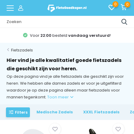
0
0
Voor
22:00
besteld
vandaag verstuurd
!
Fietszadels
Hier vind je alle kwalitatief goede fietszadels
die geschikt zijn voor heren.
Op deze pagina vind je alle fietszadels die geschikt zijn voor
heren. We hebben alle dames zadels er voor je uitgefilterd
waardoor je op deze pagina alleen maar fietszadels voor
mannen tegenkomt.
Toon meer
Medische Zadels
XXXL Fietszadels
Z
Filters