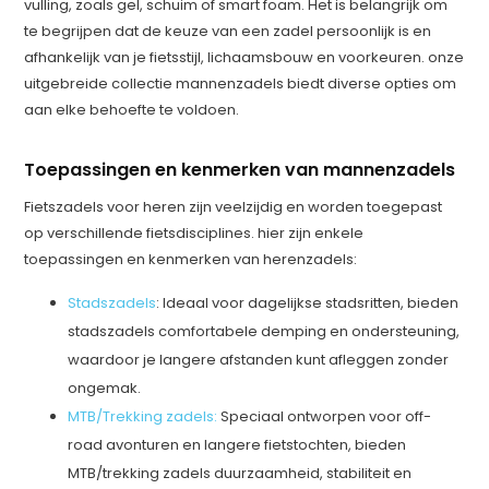
vulling, zoals gel, schuim of smart foam. Het is belangrijk om
te begrijpen dat de keuze van een zadel persoonlijk is en
afhankelijk van je fietsstijl, lichaamsbouw en voorkeuren. onze
uitgebreide collectie mannenzadels biedt diverse opties om
aan elke behoefte te voldoen.
Toepassingen en kenmerken van mannenzadels
Fietszadels voor heren zijn veelzijdig en worden toegepast
op verschillende fietsdisciplines. hier zijn enkele
toepassingen en kenmerken van herenzadels:
Stadszadels
: Ideaal voor dagelijkse stadsritten, bieden
stadszadels comfortabele demping en ondersteuning,
waardoor je langere afstanden kunt afleggen zonder
ongemak.
MTB/Trekking zadels:
Speciaal ontworpen voor off-
road avonturen en langere fietstochten, bieden
MTB/trekking zadels duurzaamheid, stabiliteit en