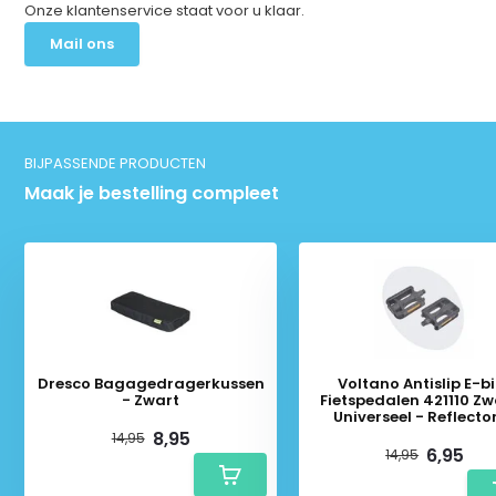
Onze klantenservice staat voor u klaar.
Mail ons
BIJPASSENDE PRODUCTEN
Maak je bestelling compleet
Dresco Bagagedragerkussen
Voltano Antislip E-b
- Zwart
Fietspedalen 421110 Zw
Universeel - Reflecto
8,95
14,95
6,95
14,95