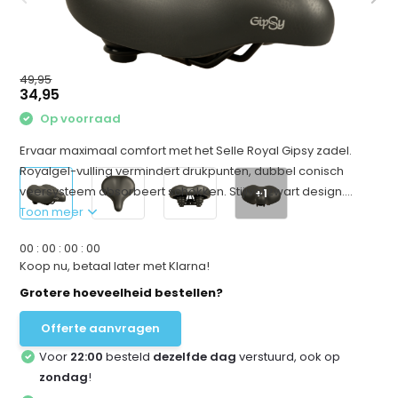
49,95
34,95
Op voorraad
Ervaar maximaal comfort met het Selle Royal Gipsy zadel.
Royalgel-vulling vermindert drukpunten, dubbel conisch
veersysteem absorbeert schokken. Stijlvol zwart design....
+1
Toon meer
0
0
:
0
0
:
0
0
:
0
0
Koop nu, betaal later met Klarna!
Grotere hoeveelheid bestellen?
Offerte aanvragen
Voor
22:00
besteld
dezelfde dag
verstuurd, ook op
zondag
!