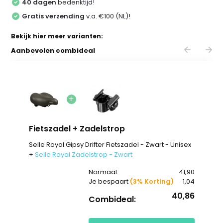
40 dagen
bedenktijd!
Gratis verzending
v.a. €100 (NL)!
Bekijk hier meer varianten:
Aanbevolen combideal
Fietszadel + Zadelstrop
Selle Royal Gipsy Drifter Fietszadel - Zwart - Unisex
+
Selle Royal Zadelstrop - Zwart
Normaal:
41,90
Je bespaart
(3% Korting)
1,04
40,86
Combideal: