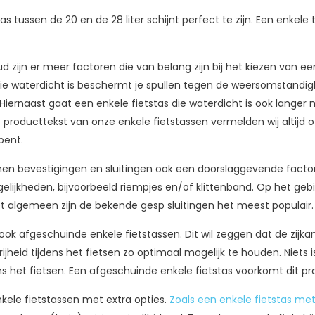
tas tussen de 20 en de 28 liter schijnt perfect te zijn. Een enk
ud zijn er meer factoren die van belang zijn bij het kiezen van ee
die waterdicht is beschermt je spullen tegen de weersomstandig
iernaast gaat een enkele fietstas die waterdicht is ook langer 
 producttekst van onze enkele fietstassen vermelden wij altijd of 
bent.
nen bevestigingen en sluitingen ook een doorslaggevende factor zij
lijkheden, bijvoorbeeld riempjes en/of klittenband. Op het gebie
t algemeen zijn de bekende gesp sluitingen het meest populair.
 ook afgeschuinde enkele fietstassen. Dit wil zeggen dat de zijka
heid tijdens het fietsen zo optimaal mogelijk te houden. Niets is 
 het fietsen. Een afgeschuinde enkele fietstas voorkomt dit p
nkele fietstassen met extra opties.
Zoals een enkele fietstas met