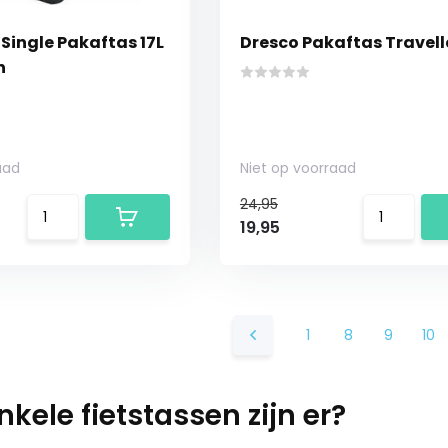
Single Pakaftas 17L
Dresco Pakaftas Travelle
n
aad
Niet op voorraad
24,95
19,95
1
8
9
10
kele fietstassen zijn er?