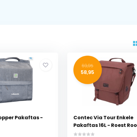
69,95
58,95
opper Pakaftas -
Contec Via Tour Enkele
Pakaftas 16L - Roest Ro