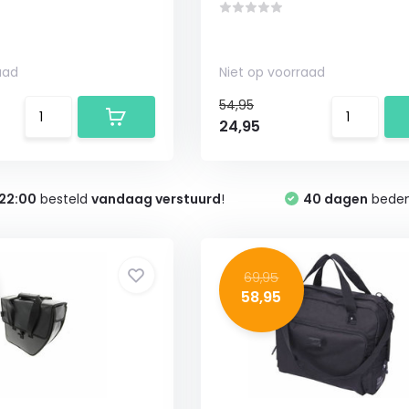
aad
Niet op voorraad
54,95
24,95
22:00
besteld
vandaag verstuurd
!
40 dagen
bedenk
69,95
58,95