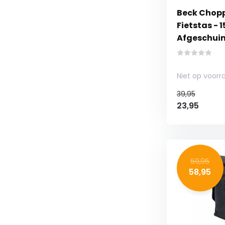
Beck Choppe
Fietstas - 
Afgeschui
Niet op voorr
39,95
23,95
59,95
58,95