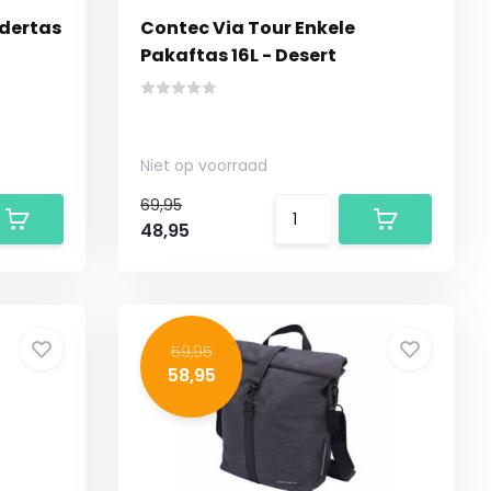
udertas
Contec Via Tour Enkele
Pakaftas 16L - Desert
Niet op voorraad
69,95
48,95
59,95
58,95