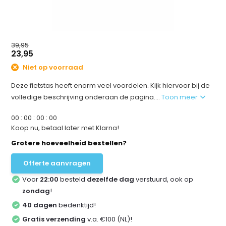
39,95
23,95
Niet op voorraad
Deze fietstas heeft enorm veel voordelen. Kijk hiervoor bij de
volledige beschrijving onderaan de pagina....
Toon meer
0
0
:
0
0
:
0
0
:
0
0
Koop nu, betaal later met Klarna!
Grotere hoeveelheid bestellen?
Offerte aanvragen
Voor
22:00
besteld
dezelfde dag
verstuurd, ook op
zondag
!
40 dagen
bedenktijd!
Gratis verzending
v.a. €100 (NL)!