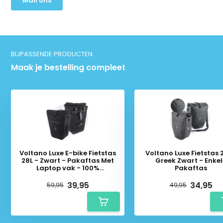
Mail ons
BIJPASSENDE PRODUCTEN
Maak je bestelling compleet
Voltano Luxe E-bike Fietstas
Voltano Luxe Fietstas 
28L - Zwart - Pakaftas Met
Greek Zwart - Enke
Laptop vak - 100%
Pakaftas
Waterdicht
39,95
34,95
59,95
49,95