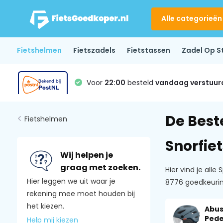
Alle categorieën
Fietshelmen
Fietszadels
Fietstassen
Zadel Op S
Voor
22:00
besteld
vandaag verstuur
De Best
Fietshelmen
Snorfiet
Wij helpen je
graag met zoeken.
Hier vind je al
Hier leggen we uit waar je
8776 goedkeuring
rekening mee moet houden bij
het kiezen.
Abu
Pede
Help mij kiezen