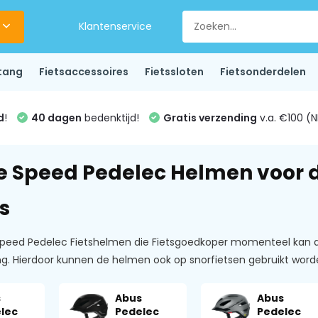
Klantenservice
tang
Fietsaccessoires
Fietssloten
Fietsonderdelen
d
!
40 dagen
bedenktijd!
Gratis verzending
v.a. €100 (N
e Speed Pedelec Helmen voor d
s
le Speed Pedelec Fietshelmen die Fietsgoedkoper momenteel ka
. Hierdoor kunnen de helmen ook op snorfietsen gebruikt worden
s
Abus
Abus
lec
Pedelec
Pedelec