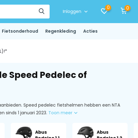
0
0
Inloggen
Fietsonderhoud
Regenkleding
Acties
L)!*
e Speed Pedelec of
n aanbieden. Speed pedelec fietshelmen hebben een NTA
 sinds 1 januari 2023.
Toon meer
Abus
Abus