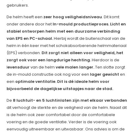
gebruikers.
De helm heeft een
zeer hoog veiligheidsniveau
. Dit komt
onder andere door het
In-mould productieproces. Licht en
stabiel ontworpen helm met een duurzame verbinding
van EPS en PC-schaal.
Hierbij wordt de buitenschaal van de
helm in één keer met het schokabsorberende helmmateriaal
(EPS) verbonden.
Dit zorgt niet alleen voor veiligheid, het
zorgt ook voor een langdurige hechting.
Hierdoor is de
l
evensduur
van de helm
vele malen langer.
Ten slotte zorgt
de in-mould constructie ook nog voor een
lager gewicht
en
een
optimale ventilatie. Dit is dé ideale helm voor
bijvoorbeeld de dagelijkse uitstapjes naar de stad.
De
8
luchtuit- en 5 luchtinlaten zijn met elkaar verbonden
dit verhoogt de sterkte en de veiligheid van de helm. Naast dit
is de helm ook zeer comfortabel door de comfortabele
voering en de goede ventilatie. Verder is de voering ook
eenvoudig uitneembaar en uitwasbaar. Ons advies is om de