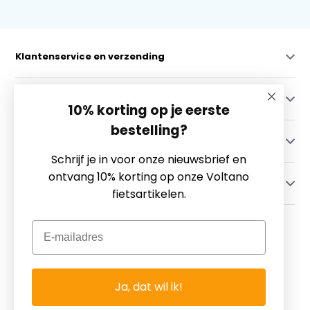
Klantenservice en verzending
Mijn account
10% korting op je eerste
bestelling?
Categorieën
Schrijf je in voor onze nieuwsbrief en
ontvang 10% korting op onze Voltano
Contact
fietsartikelen.
Email
Ja, dat wil ik!
© Copyright 2026 - Theme By
DMWS
x
Plus+
-
RSS-feed
Fietsgoedkoper.nl ~ Voor Al Uw Fietsartikelen!