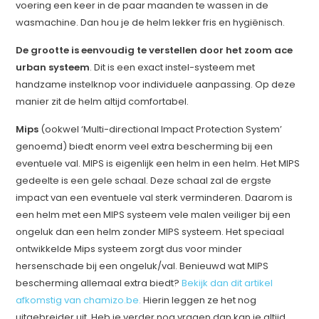
voering een keer in de paar maanden te wassen in de
wasmachine. Dan hou je de helm lekker fris en hygiënisch.
De grootte is eenvoudig te verstellen door het zoom ace
urban systeem
. Dit is een exact instel-systeem met
handzame instelknop voor individuele aanpassing. Op deze
manier zit de helm altijd comfortabel.
Mips
(ookwel ‘Multi-directional Impact Protection System’
genoemd) biedt enorm veel extra bescherming bij een
eventuele val. MIPS is eigenlijk een helm in een helm. Het MIPS
gedeelte is een gele schaal. Deze schaal zal de ergste
impact van een eventuele val sterk verminderen. Daarom is
een helm met een MIPS systeem vele malen veiliger bij een
ongeluk dan een helm zonder MIPS systeem. Het speciaal
ontwikkelde Mips systeem zorgt dus voor minder
hersenschade bij een ongeluk/val. Benieuwd wat MIPS
bescherming allemaal extra biedt?
Bekijk dan dit artikel
afkomstig van chamizo.be.
Hierin leggen ze het nog
uitgebreider uit. Heb je verder nog vragen dan kan je altijd