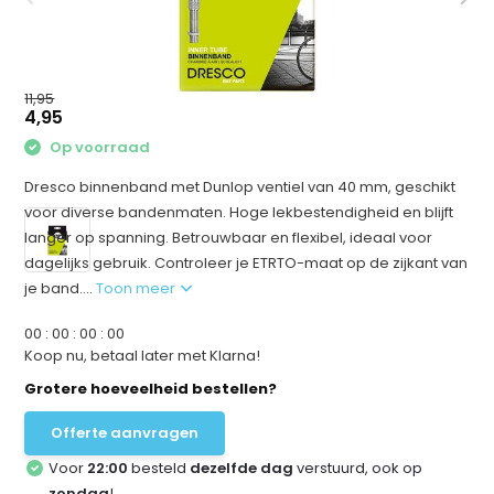
11,95
4,95
Op voorraad
Dresco binnenband met Dunlop ventiel van 40 mm, geschikt
voor diverse bandenmaten. Hoge lekbestendigheid en blijft
langer op spanning. Betrouwbaar en flexibel, ideaal voor
dagelijks gebruik. Controleer je ETRTO-maat op de zijkant van
je band....
Toon meer
0
0
:
0
0
:
0
0
:
0
0
Koop nu, betaal later met Klarna!
Grotere hoeveelheid bestellen?
Offerte aanvragen
Voor
22:00
besteld
dezelfde dag
verstuurd, ook op
zondag
!