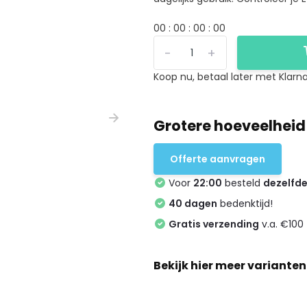
0
0
:
0
0
:
0
0
:
0
0
-
+
Koop nu, betaal later met Klarna
Grotere hoeveelheid
Offerte aanvragen
Voor
22:00
besteld
dezelfd
40 dagen
bedenktijd!
Gratis verzending
v.a. €100 
Bekijk hier meer varianten