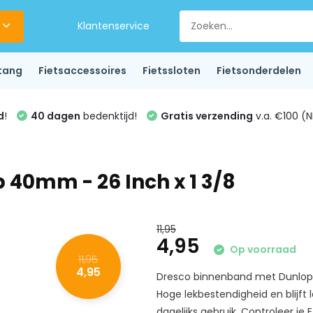
Klantenservice
tang
Fietsaccessoires
Fietssloten
Fietsonderdelen
d
!
40 dagen
bedenktijd!
Gratis verzending
v.a. €100 (N
40mm - 26 Inch x 1 3/8
11,95
4,95
Op voorraad
11,95
4,95
Dresco binnenband met Dunlop 
Hoge lekbestendigheid en blijft 
dagelijks gebruik. Controleer je