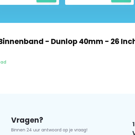
ers die waarde hechten aan
st deze binnenband op diverse
 ritten. Door de lekbestendigheid
Binnenband - Dunlop 40mm - 26 Inch
dus ook makkelijk mee te
 reserveband.
aad
 1.65
Vragen?
Binnen 24 uur antwoord op je vraag!