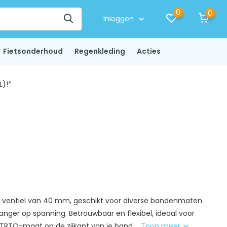
0
0
Inloggen
Fietsonderhoud
Regenkleding
Acties
L)!*
ventiel van 40 mm, geschikt voor diverse bandenmaten.
langer op spanning. Betrouwbaar en flexibel, ideaal voor
 ETRTO-maat op de zijkant van je band....
Toon meer