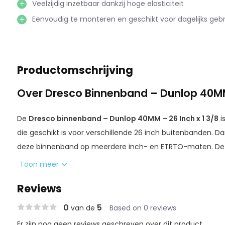
Veelzijdig inzetbaar dankzij hoge elasticiteit
Eenvoudig te monteren en geschikt voor dagelijks gebr
Productomschrijving
Over Dresco Binnenband – Dunlop 40MM 
De
Dresco binnenband – Dunlop 40MM – 26 Inch x 1 3/8
i
die geschikt is voor verschillende 26 inch buitenbanden. Da
deze binnenband op meerdere inch- en ETRTO-maten. De
voor een hoge lekbestendigheid en helpt om de band lang
Toon meer
Ideaal voor dagelijks gebruik.
Reviews
De binnenband is voorzien van een
Dunlop (Hollands) ven
0
5
van de
Based on 0 reviews
oppompen met een standaard fietspomp gemakkelijk gaat
Er zijn nog geen reviews geschreven over dit product..