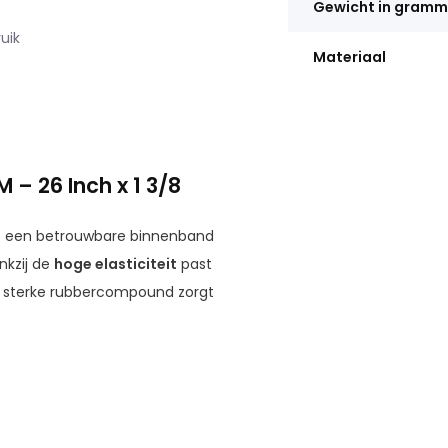
Gewicht in gram
uik
Materiaal
– 26 Inch x 1 3/8
s een betrouwbare binnenband
nkzij de
hoge elasticiteit
past
 sterke rubbercompound zorgt
er op spanning te houden.
tiel van 40 mm
, waardoor
.