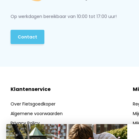
Ben je op zoek naar een andere binnenbandmaat?
Bekijk d
Heb je vragen? Neem gerust contact op met
onze klantens
Op werkdagen bereikbaar van 10:00 tot 17:00 uur!
verder.
Contact
Klantenservice
Mi
Over Fietsgoedkoper
Re
Algemene voorwaarden
Mi
Privacy Policy
Mij
Betaalmethoden