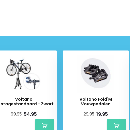
dmaat?
ation
. De ETRTO-maat bestaat
 band
in millimeters
elg
aan
inchmaat als de ETRTO-maat,
nenband te kiezen.
, 26 x 1.65
Voltano
Voltano Fold'M
0
Montagestandaard - Zwart
Vouwpedalen
54,95
19,95
99,95
29,95
rcompound