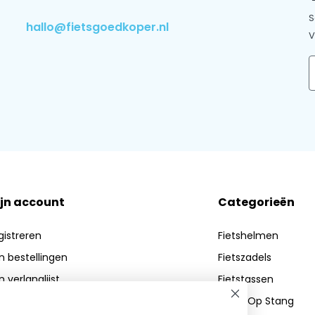
an ons volledige assortiment.
S
ervice.
We helpen je graag
hallo@fietsgoedkoper.nl
V
E
jn account
Categorieën
gistreren
Fietshelmen
jn bestellingen
Fietszadels
n verlanglijst
Fietstassen
Zadel Op Stang