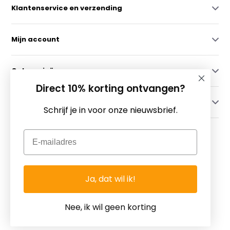
Klantenservice en verzending
Mijn account
Categorieën
Direct 10% korting ontvangen?
Contact
Schrijf je in voor onze nieuwsbrief.
Email
Ja, dat wil ik!
© Copyright 2026 - Theme By
DMWS
x
Plus+
-
RSS-feed
Fietsgoedkoper.nl ~ Voor Al Uw Fietsartikelen!
Nee, ik wil geen korting