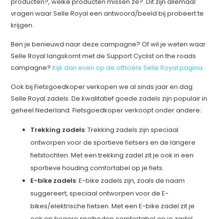
producten?, welke producten missen ze?. Dit zijn allemaal
vragen waar Selle Royal een antwoord/beeld bij probeert te
krijgen.
Ben je benieuwd naar deze campagne? Of wil je weten waar
Selle Royal langskomt met de Support Cyclist on the roads
campagne?
Kijk dan even op de officiële Selle Royal pagina
.
Ook bij Fietsgoedkoper verkopen we al sinds jaar en dag
Selle Royal zadels. De kwalitatief goede zadels zijn populair in
geheel Nederland. Fietsgoedkoper verkoopt onder andere:
Trekking zadels
: Trekking zadels zijn speciaal
ontworpen voor de sportieve fietsers en de langere
fietstochten. Met een trekking zadel zit je ook in een
sportieve houding comfortabel op je fiets.
E-bike zadels
: E-bike zadels zijn, zoals de naam
suggereert, speciaal ontworpen voor de E-
bikes/elektrische fietsen. Met een E-bike zadel zit je
ook op hogere snelheden comfortabel op je zadel.