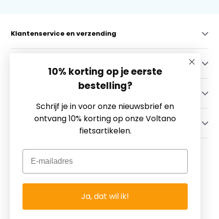
Klantenservice en verzending
Mijn account
10% korting op je eerste
bestelling?
Categorieën
Schrijf je in voor onze nieuwsbrief en
ontvang 10% korting op onze Voltano
Contact
fietsartikelen.
Email
Ja, dat wil ik!
© Copyright 2026 - Theme By
DMWS
x
Plus+
-
RSS-feed
Fietsgoedkoper.nl ~ Voor Al Uw Fietsartikelen!