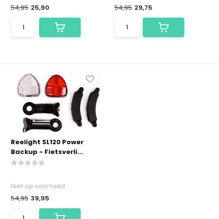
54,95
25,90
54,95
29,75
Reelight SL120 Power
Backup - Fietsverli...
Niet op voorraad
54,95
39,95