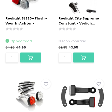
Reelight SL220+ Flash -
Reelight City Supreme
Voor En Achter -...
Constant - Verlich...
Op voorraad
Niet op voorraad
64,95
44,95
69,95
43,95