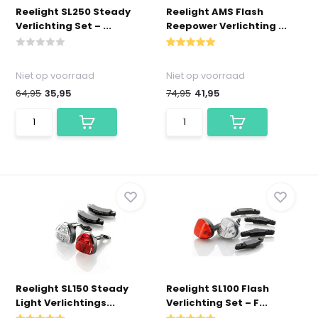
Reelight SL250 Steady
Reelight AMS Flash
Verlichting Set – ...
Reepower Verlichting ...
Niet op voorraad
Niet op voorraad
64,95
35,95
74,95
41,95
Reelight SL150 Steady
Reelight SL100 Flash
Light Verlichtings...
Verlichting Set – F...