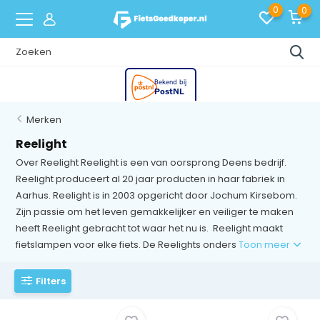
0
0
Voor
22:00
besteld
vandaag verstuurd
!
Merken
Reelight
Over Reelight Reelight is een van oorsprong Deens bedrijf.
Reelight produceert al 20 jaar producten in haar fabriek in
Aarhus. Reelight is in 2003 opgericht door Jochum Kirsebom.
Zijn passie om het leven gemakkelijker en veiliger te maken
heeft Reelight gebracht tot waar het nu is. Reelight maakt
fietslampen voor elke fiets. De Reelights onders
Toon meer
Filters