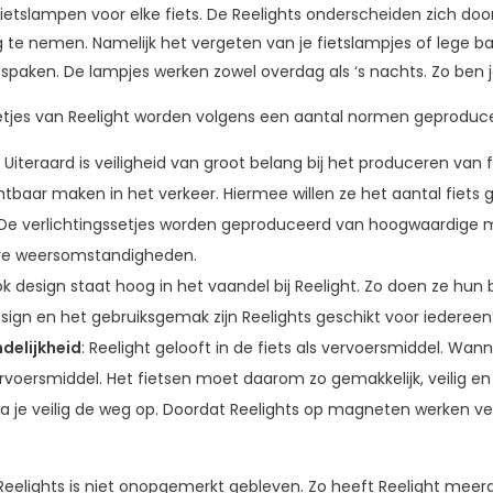
ietslampen voor elke fiets. De Reelights onderscheiden zich do
 te nemen. Namelijk het vergeten van je fietslampjes of lege bat
paken. De lampjes werken zowel overdag als ‘s nachts. Zo ben je 
etjes van Reelight worden volgens een aantal normen geproducee
: Uiteraard is veiligheid van groot belang bij het produceren van fi
htbaar maken in het verkeer. Hiermee willen ze het aantal fiets
 De verlichtingssetjes worden geproduceerd van hoogwaardige mate
re weersomstandigheden.
ok design staat hoog in het vaandel bij Reelight. Zo doen ze hu
sign en het gebruiksgemak zijn Reelights geschikt voor iedereen
ndelijkheid
: Reelight gelooft in de fiets als vervoersmiddel. Wa
vervoersmiddel. Het fietsen moet daarom zo gemakkelijk, veilig 
ga je veilig de weg op. Doordat Reelights op magneten werken ve
.
Reelights is niet onopgemerkt gebleven. Zo heeft Reelight mee