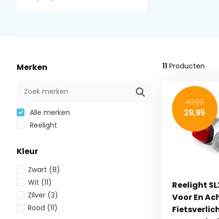
11
Producten
Merken
49,95
29,95
Alle merken
Reelight
Kleur
Zwart
(8)
Wit
(11)
Reelight SL
Zilver
(3)
Voor En Ach
Rood
(11)
Fietsverlic