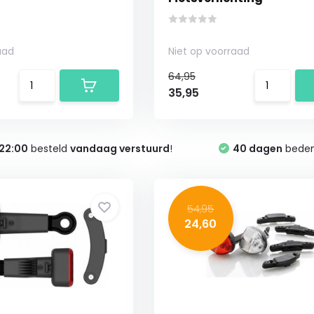
aad
Niet op voorraad
64,95
35,95
22:00
besteld
vandaag verstuurd
!
40 dagen
bedenk
54,95
24,60