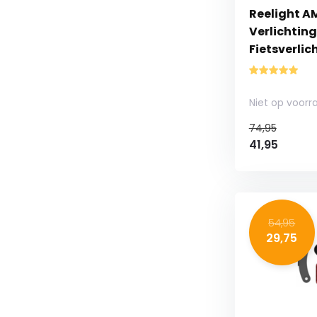
Reelight A
Verlichting
Fietsverlic
Niet op voorr
74,95
41,95
54,95
29,75