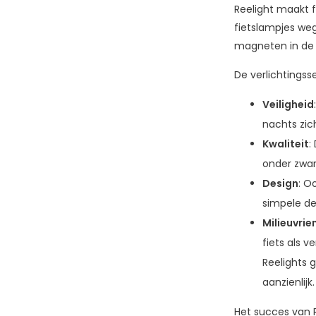
Reelight maakt f
fietslampjes weg
magneten in de s
De verlichtingss
Veiligheid
nachts zic
Kwaliteit
:
onder zwa
Design
: O
simpele de
Milieuvrie
fiets als 
Reelights 
aanzienlijk
Het succes van 