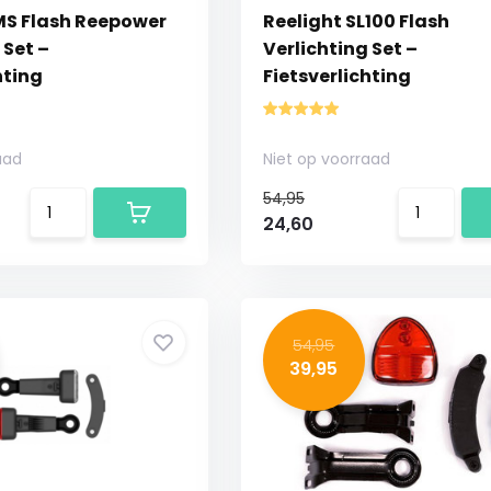
MS Flash Reepower
Reelight SL100 Flash
 Set –
Verlichting Set –
hting
Fietsverlichting
aad
Niet op voorraad
54,95
24,60
54,95
39,95