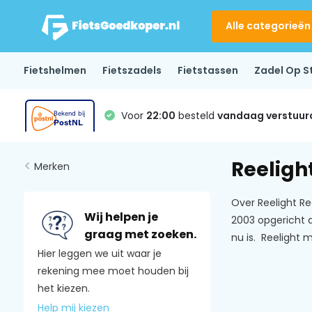
Alle categorieën
Fietshelmen
Fietszadels
Fietstassen
Zadel Op S
Voor
22:00
besteld
vandaag verstuur
Reeligh
Merken
Over Reelight Ree
Wij helpen je
2003 opgericht d
graag met zoeken.
nu is. Reelight 
Hier leggen we uit waar je
rekening mee moet houden bij
het kiezen.
Help mij kiezen