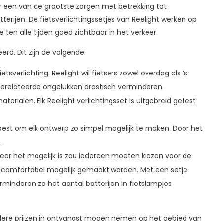
or een van de grootste zorgen met betrekking tot
terijen. De fietsverlichtingssetjes van Reelight werken op
ten alle tijden goed zichtbaar in het verkeer.
rd. Dit zijn de volgende:
etsverlichting. Reelight wil fietsers zowel overdag als ‘s
 gerelateerde ongelukken drastisch verminderen.
rialen. Elk Reelight verlichtingsset is uitgebreid getest
n best om elk ontwerp zo simpel mogelijk te maken. Door het
.
nneer het mogelijk is zou iedereen moeten kiezen voor de
en comfortabel mogelijk gemaakt worden. Met een setje
rminderen ze het aantal batterijen in fietslampjes
rdere prijzen in ontvangst mogen nemen op het gebied van