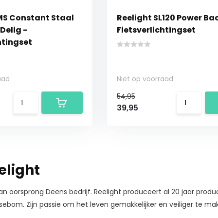
MS Constant Staal
Reelight SL120 Power Ba
Delig -
Fietsverlichtingset
htingset
aad
Niet op voorraad
54,95
39,95
elight
an oorsprong Deens bedrijf. Reelight produceert al 20 jaar produc
ebom. Zijn passie om het leven gemakkelijker en veiliger te mak