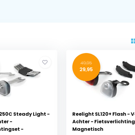
49,95
29,95
250C Steady Light -
Reelight SL120+ Flash - 
ter -
Achter - Fietsverlichting
htingset -
Magnetisch