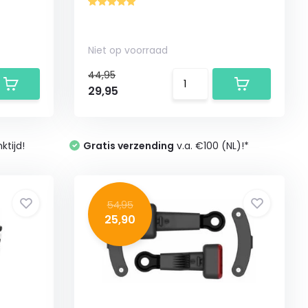
Niet op voorraad
44,95
29,95
tijd!
Gratis verzending
v.a. €100 (NL)!*
54,95
25,90