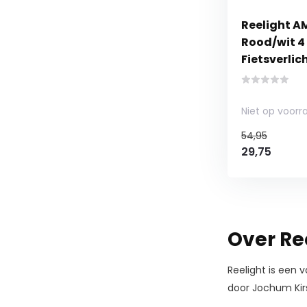
Reelight A
Rood/wit 4 
Fietsverlic
Niet op voorr
54,95
29,75
Over Re
Reelight is een v
door Jochum Kirs