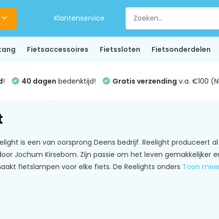
Klantenservice
tang
Fietsaccessoires
Fietssloten
Fietsonderdelen
d
!
40 dagen
bedenktijd!
Gratis verzending
v.a. €100 (N
t
light is een van oorsprong Deens bedrijf. Reelight produceert al 2
oor Jochum Kirsebom. Zijn passie om het leven gemakkelijker en
maakt fietslampen voor elke fiets. De Reelights onders
Toon mee