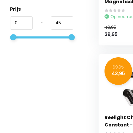
Magnetisc
Prijs
Op voorra
-
49,95
29,95
69,95
43,95
Reelight C
Constant -