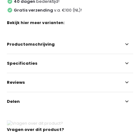
40 dagen
bedenktijd!
Gratis verzending
v.a. €100 (NL)!
Bekijk hier meer varianten:
Productomschrijving
Specificaties
Reviews
Delen
Vragen over dit product?