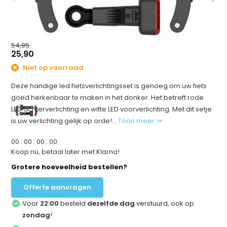
54,95
25,90
Niet op voorraad
Deze handige led fietsverlichtingsset is genoeg om uw fiets
goed herkenbaar te maken in het donker. Het betreft rode
LED achterverlichting en witte LED voorverlichting. Met dit setje
is uw verlichting gelijk op orde!...
Toon meer
0
0
:
0
0
:
0
0
:
0
0
Koop nu, betaal later met Klarna!
Grotere hoeveelheid bestellen?
Offerte aanvragen
Voor
22:00
besteld
dezelfde dag
verstuurd, ook op
zondag
!