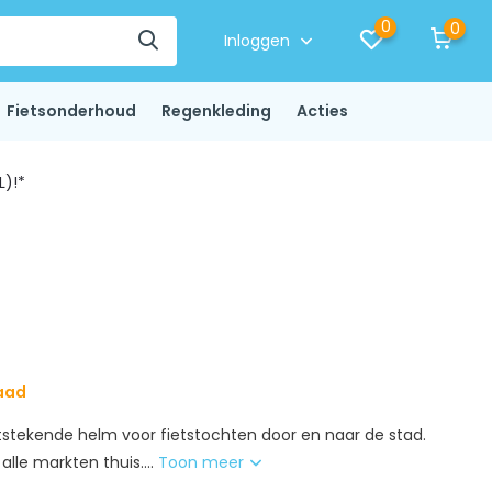
0
0
Inloggen
Fietsonderhoud
Regenkleding
Acties
L)!*
aad
itstekende helm voor fietstochten door en naar de stad.
alle markten thuis....
Toon meer