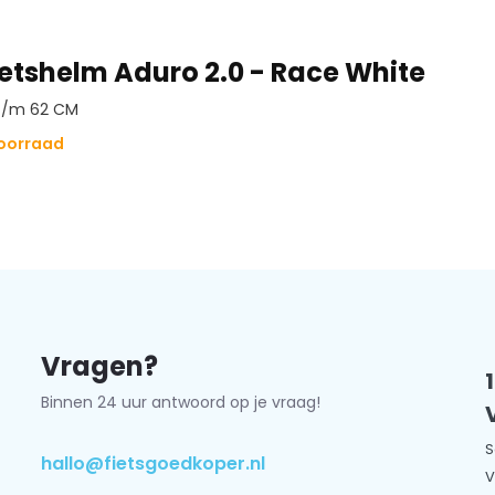
etshelm Aduro 2.0 - Race White
 t/m 62 CM
voorraad
tikel en kom binnen een paar
e juiste helmmaat en voorkomt
Vragen?
Binnen 24 uur antwoord op je vraag!
S
hallo@fietsgoedkoper.nl
V