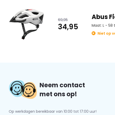
Bestelmaat
Hoofdomvang
Abus Fi
S
51 – 55 CM
69,95
34,95
Maat: L - 58
M
52 – 58 CM
Niet op 
L
58 – 62 CM
Klik hier voor alle Aduro 2.0 varianten.
Hoofdomtrek meten?
Wilt u weten hoe u uw hoofdomtrek meet?
Lees dan dit ar
simpele stappen uw hoofdomtrek te weten!
Zo bestelt u d
Neem contact
u retourneren.
met ons op!
Op werkdagen bereikbaar van 10:00 tot 17:00 uur!