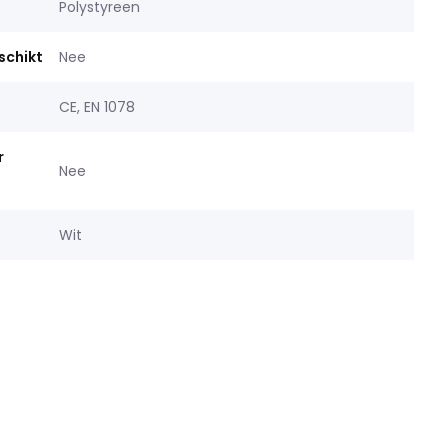
Polystyreen
schikt
Nee
CE, EN 1078
r
Nee
Wit