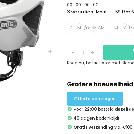
0
0
:
0
0
:
0
0
:
0
0
3 variaties
Maat: L - 58 t/m 
S - 51 t/m 55 CM
M - 52 t
-
+
Koop nu, betaal later met Klarna
Grotere hoeveelheid
Offerte aanvragen
Voor
22:00
besteld
dezelfd
40 dagen
bedenktijd!
Gratis verzending
v.a. €100 