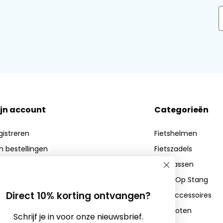
E
jn account
Categorieën
gistreren
Fietshelmen
jn bestellingen
Fietszadels
n verlanglijst
Fietstassen
Zadel Op Stang
Direct 10% korting ontvangen?
Fietsaccessoires
Fietssloten
Schrijf je in voor onze nieuwsbrief.