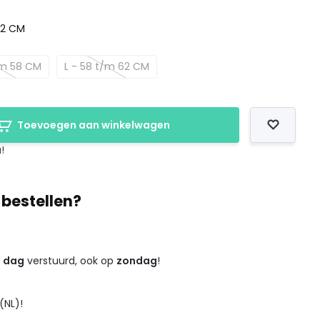
62 CM
/m 58 CM
L - 58 t/m 62 CM
Toevoegen aan winkelwagen
!
 bestellen?
e dag
verstuurd, ook op
zondag
!
(NL)!