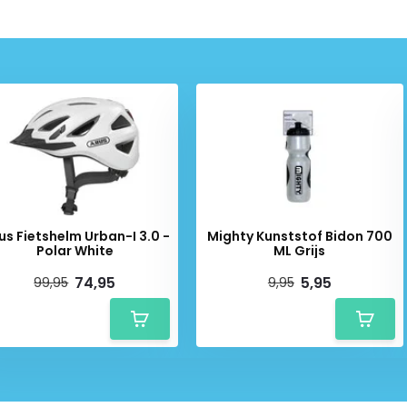
jn. Door het Zoom Evo Adult
middel van een handige
tlaten voor goede ventilatie.
 veiligheid in het donker
 hoge reflectiewaarde.
us Fietshelm Urban-I 3.0 -
Mighty Kunststof Bidon 700
Polar White
ML Grijs
ide bescherming tegen insecten
ers van een staart of
74,95
5,95
99,95
9,95
systeem
verbonden kunststof