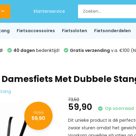
Klantenservice
tang
Fietsaccessoires
Fietssloten
Fietsonderdelen
d
!
40 dagen
bedenktijd!
Gratis verzending
v.a. €100 (N
r Damesfiets Met Dubbele Stan
 Stang
73,50
59,90
Op voorraad
73,50
59,90
Dit unieke product is dé perfec
zwaar sturen omdat het gewicht
Voorkom onveilige situaties op d