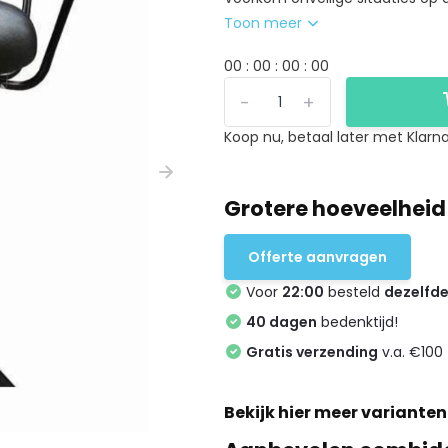
Toon meer
0
0
:
0
0
:
0
0
:
0
0
-
+
Koop nu, betaal later met Klarna
Grotere hoeveelheid
Offerte aanvragen
Voor
22:00
besteld
dezelfd
40 dagen
bedenktijd!
Gratis verzending
v.a. €100 
Bekijk hier meer varianten