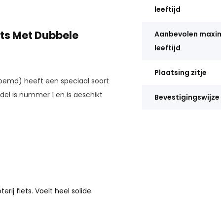
leeftijd
ts Met Dubbele
Aanbevolen max
leeftijd
Plaatsing zitje
oemd) heeft een speciaal soort
del is nummer 1 en is geschikt
Bevestigingswijze
ft u een andere soort fiets,
an even bij
de andere modellen!
tra stuurtje van zadel op stang.
sturen en hebben ze een leuke
rij fiets. Voelt heel solide.
s dan onze
blog!
Fietsgoedkoper zocht