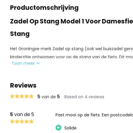
Productomschrijving
Zadel Op Stang Model 1 Voor Damesfie
Stang
Het Groningse merk Zadel op stang (ook wel buiszadel gen
kinderzitje ontworpen voor op de stang van de fiets. Dit mo
Toon meer
voor de damesfiets met dubbele stang (zie afbeelding). Hee
dan is daar ook een zadel op stang voor beschikbaar. Kijk d
Reviews
Nieuw
:
Maak het fietsen nog leuker voor uw kind met het ex
Hierdoor heeft uw kind het gevoel dat ze ook mee kunnen 
5
5
van de
Based on 4 reviews
houvast tijdens het fietsen.
5
van de 5
Past mooi op de fiets. Een postcodelote
Twijfelt u welk zadel op stang kinderzitje u nodig heeft?
Lee
+
Solide
Hoe is zadel op stang ooit ontstaan? 