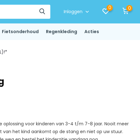
0
0
Inloggen
Fietsonderhoud
Regenkleding
Acties
L)!*
g
te oplossing voor kinderen van 3-4 t/m 7-8 jaar. Nooit meer
 van het kind aankomt op de stang en niet op uw stuur.
e weg en bestel het kinderzitje vandaag nog....