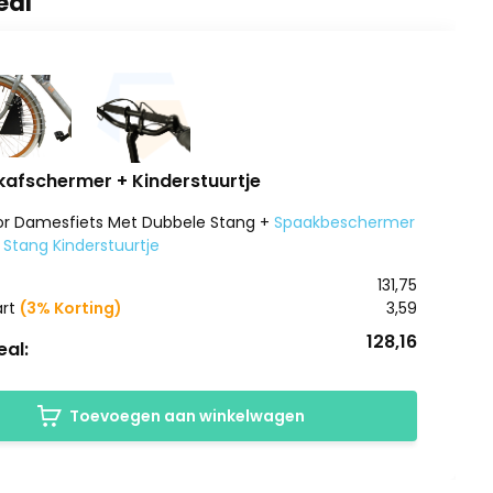
eal
kafschermer + Kinderstuurtje
or Damesfiets Met Dubbele Stang +
Spaakbeschermer
 Stang Kinderstuurtje
131,75
art
(3% Korting)
3,59
128,16
al:
Toevoegen aan winkelwagen