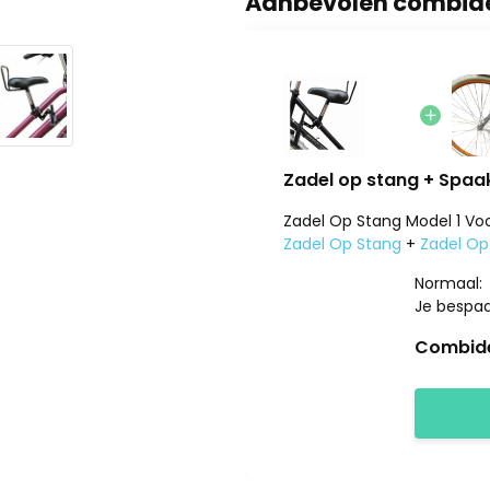
Aanbevolen combid
Zadel op stang + Spaa
Zadel Op Stang Model 1 Vo
Zadel Op Stang
+
Zadel Op
Normaal:
Je bespa
Combide