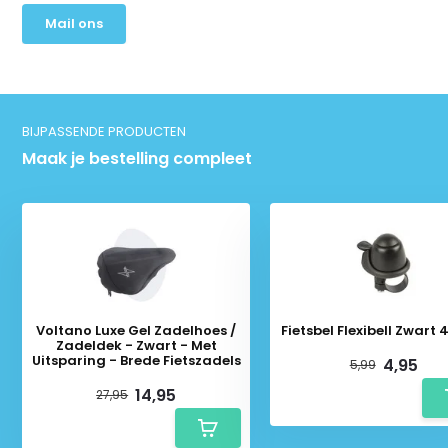
Mail ons
BIJPASSENDE PRODUCTEN
Maak je bestelling compleet
Voltano Luxe Gel Zadelhoes /
Fietsbel Flexibell Zwar
Zadeldek - Zwart - Met
Uitsparing - Brede Fietszadels
4,95
5,99
14,95
27,95