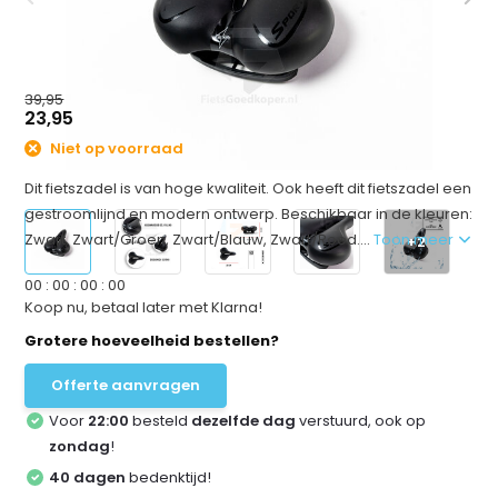
39,95
23,95
Niet op voorraad
Dit fietszadel is van hoge kwaliteit. Ook heeft dit fietszadel een
gestroomlijnd en modern ontwerp. Beschikbaar in de kleuren:
Zwart, Zwart/Groen, Zwart/Blauw, Zwart/Rood....
Toon meer
+2
0
0
:
0
0
:
0
0
:
0
0
Koop nu, betaal later met Klarna!
Grotere hoeveelheid bestellen?
Offerte aanvragen
Voor
22:00
besteld
dezelfde dag
verstuurd, ook op
zondag
!
40 dagen
bedenktijd!