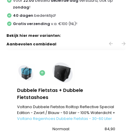
Voor
22:00
besteld
dezelfde dag
verstuurd, ook op
zondag
!
40 dagen
bedenktijd!
Gratis verzending
v.a. €100 (NL)!
Bekijk hier meer varianten:
Aanbevolen combideal
Dubbele Fietstas + Dubbele
Fietstashoes
Voltano Dubbele Fietstas Rolltop Reflective Special
Edition - Zwart / Blauw - 50 Liter - 100% Waterdicht +
Voltano Regenhoes Dubbele Fietstas - 30-60 Liter
Normaal:
84,90