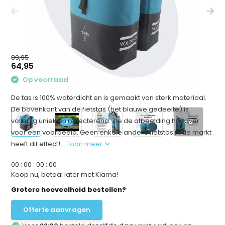
89,95
64,95
Op voorraad
De tas is 100% waterdicht en is gemaakt van sterk materiaal.
De bovenkant van de fietstas (het blauwe gedeelte) is
volledig uniek en reflecterend. Zie de afbeelding hierover
+6
voor een voorbeeld. Geen enkele andere fietstas in de markt
heeft dit effect!...
Toon meer
0
0
:
0
0
:
0
0
:
0
0
Koop nu, betaal later met Klarna!
Grotere hoeveelheid bestellen?
Offerte aanvragen