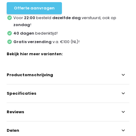
Offerte aanvragen
Voor
22:00
besteld
dezelfde dag
verstuurd, ook op
zondag
!
40 dagen
bedenktijd!
Gratis verzending
v.a. €100 (NL)!
Bekijk hier meer varianten:
Productomschrijving
Specificaties
Reviews
Delen