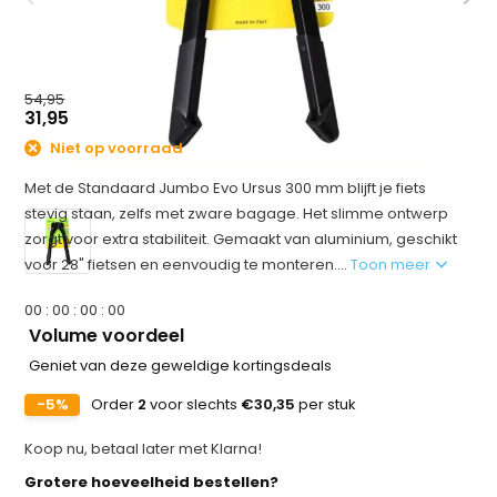
54,95
31,95
Niet op voorraad
Met de Standaard Jumbo Evo Ursus 300 mm blijft je fiets
stevig staan, zelfs met zware bagage. Het slimme ontwerp
zorgt voor extra stabiliteit. Gemaakt van aluminium, geschikt
voor 28" fietsen en eenvoudig te monteren....
Toon meer
0
0
:
0
0
:
0
0
:
0
0
Volume voordeel
Geniet van deze geweldige kortingsdeals
-5%
Order
2
voor slechts
€30,35
per stuk
Koop nu, betaal later met Klarna!
Grotere hoeveelheid bestellen?