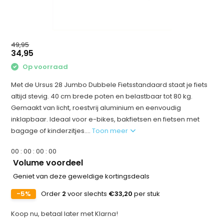
49,95
34,95
Op voorraad
Met de Ursus 28 Jumbo Dubbele Fietsstandaard staat je fiets
altijd stevig. 40 cm brede poten en belastbaar tot 80 kg.
Gemaakt van licht, roestvrij aluminium en eenvoudig
inklapbaar. Ideaal voor e-bikes, bakfietsen en fietsen met
bagage of kinderzitjes....
Toon meer
0
0
:
0
0
:
0
0
:
0
0
Volume voordeel
Geniet van deze geweldige kortingsdeals
-5%
Order
2
voor slechts
€33,20
per stuk
Koop nu, betaal later met Klarna!