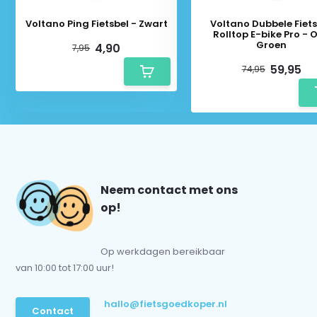
Voltano Ping Fietsbel - Zwart
Voltano Dubbele Fiet
Rolltop E-bike Pro - Ol
Groen
4,90
7,95
59,95
74,95
Neem contact met ons
op!
Op werkdagen bereikbaar
van 10:00 tot 17:00 uur!
hallo@fietsgoedkoper.nl
Contact