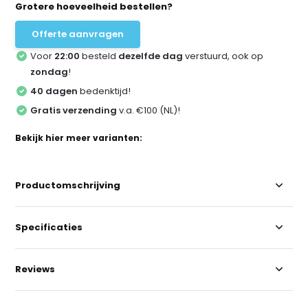
Grotere hoeveelheid bestellen?
Offerte aanvragen
Voor
22:00
besteld
dezelfde dag
verstuurd, ook op
zondag
!
40 dagen
bedenktijd!
Gratis verzending
v.a. €100 (NL)!
Bekijk hier meer varianten:
Productomschrijving
Specificaties
Reviews