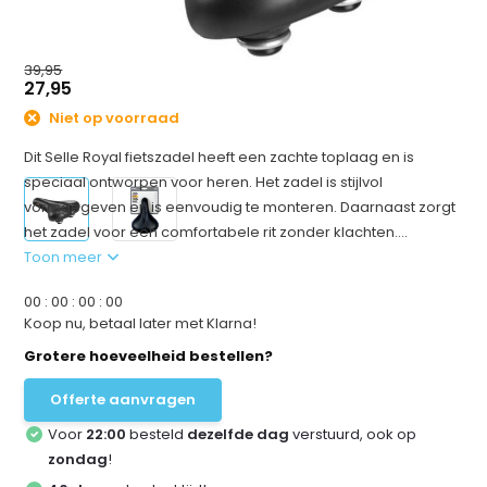
39,95
27,95
Niet op voorraad
Dit Selle Royal fietszadel heeft een zachte toplaag en is
speciaal ontworpen voor heren. Het zadel is stijlvol
vormgegeven en is eenvoudig te monteren. Daarnaast zorgt
het zadel voor een comfortabele rit zonder klachten....
Toon meer
0
0
:
0
0
:
0
0
:
0
0
Koop nu, betaal later met Klarna!
Grotere hoeveelheid bestellen?
Offerte aanvragen
Voor
22:00
besteld
dezelfde dag
verstuurd, ook op
zondag
!