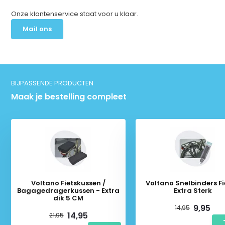
Onze klantenservice staat voor u klaar.
Mail ons
BIJPASSENDE PRODUCTEN
Maak je bestelling compleet
Voltano Fietskussen /
Voltano Snelbinders Fi
Bagagedragerkussen - Extra
Extra Sterk
dik 5 CM
9,95
14,95
14,95
21,95