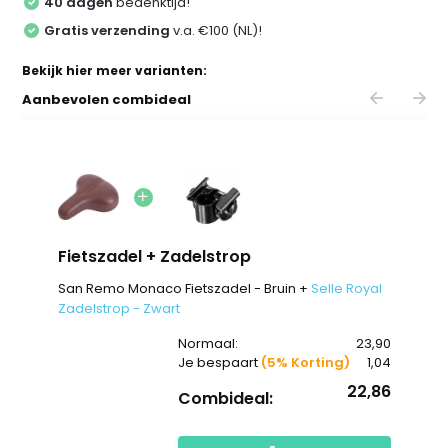
40 dagen
bedenktijd!
Gratis verzending
v.a. €100 (NL)!
Bekijk hier meer varianten:
Aanbevolen combideal
Fietszadel + Zadelstrop
San Remo Monaco Fietszadel - Bruin +
Selle Royal
Zadelstrop - Zwart
Normaal:
23,90
Je bespaart
(5% Korting)
1,04
22,86
Combideal: