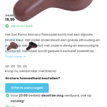
34,95
16,95
Op voorraad
Het San Remo Monaco Fietszadel komt met een stijlvolle
bruine kleur. Het zadel ondersteunt een goede zithouding en
zorgt voor extra comfort. Het zadel is stevig en eenvoudig te
monteren. Het zadel wordt geleverd exclusief zadelstrop....
Toon meer
0
0
:
0
0
:
0
0
:
0
0
Koop nu, betaal later met Klarna!
Grotere hoeveelheid bestellen?
Offerte aanvragen
Voor
22:00
besteld
dezelfde dag
verstuurd, ook op
zondag
!