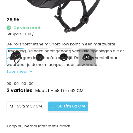
29,95
Op voorraad
Stukprijs:
0,00
/
De Polisport fietshelm Sport Flow komt in een mat zwarte
uitvoering. De helm heeft genoeg ventilatie openingen die er
+1
voor zorgen dat je hoofd koel blijft. De helm is verstelbaar
waardoor je de helm aanpast naar jouw hoofd....
Toon meer
0
0
:
0
0
:
0
0
:
0
0
2 variaties
Maat: L - 58 t/m 62 CM
M - 55 t/m 57 CM
L - 58 t/m 62 CM
Koop nu, betaal later met Klarna!