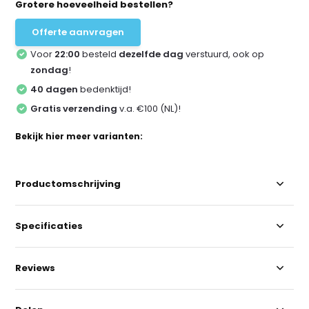
Grotere hoeveelheid bestellen?
Offerte aanvragen
Voor
22:00
besteld
dezelfde dag
verstuurd, ook op
zondag
!
40 dagen
bedenktijd!
Gratis verzending
v.a. €100 (NL)!
Bekijk hier meer varianten:
Productomschrijving
Specificaties
Reviews