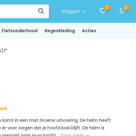
0
0
Inloggen
Fietsonderhoud
Regenkleding
Acties
L)!*
aad
ow komt in een mat Groene uitvoering. De helm heeft
er voor zorgen dat je hoofd koel blijft. De helm is
 aanpast naar jouw hoofd....
Toon meer