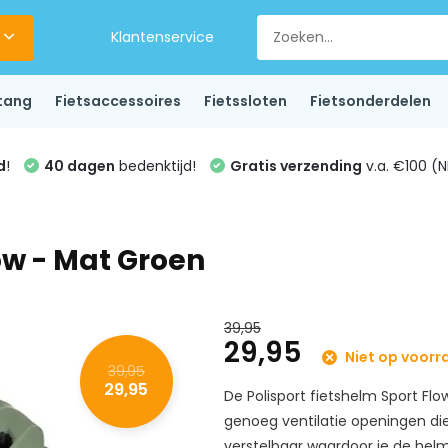
Klantenservice
tang
Fietsaccessoires
Fietssloten
Fietsonderdelen
d
!
40 dagen
bedenktijd!
Gratis verzending
v.a. €100 (N
ow - Mat Groen
39,95
29,95
Niet op voorr
39,95
29,95
De Polisport fietshelm Sport Fl
genoeg ventilatie openingen die 
verstelbaar waardoor je de helm