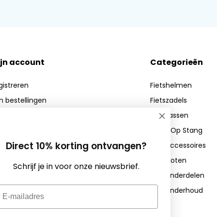
jn account
Categorieën
gistreren
Fietshelmen
jn bestellingen
Fietszadels
n verlanglijst
Fietstassen
Zadel Op Stang
Direct 10% korting ontvangen?
Fietsaccessoires
Fietssloten
Schrijf je in voor onze nieuwsbrief.
Fietsonderdelen
mail
Fietsonderhoud